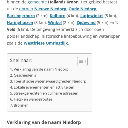
binnen de
gemeente
Hollands Kroon
. Het gebied bestaat
uit de
dorpen
Nieuwe Niedorp
,
Oude Niedorp
,
Barsingerhorn
(2 km),
Kolhorn
(4 km),
Lutjewinkel
(3 km),
Haringhuizen
(3 km),
Winkel
(2 km),
Zijdewind
(5 km) en
’t
Veld
(6 km). De omgeving kenmerkt zich door open
polderlandschap, historische lintbebouwing en waterlopen
zoals de
Westfriese Omringdijk
.
Snel naar:
Verklaring van de naam Niedorp
Geschiedenis
Toeristische wetenswaardigheden Niedorp
Lokale evenementen en activiteiten
Streekgerechten en culinaire adressen
Fiets- en wandelroutes
Bronnen
Verklaring van de naam Niedorp