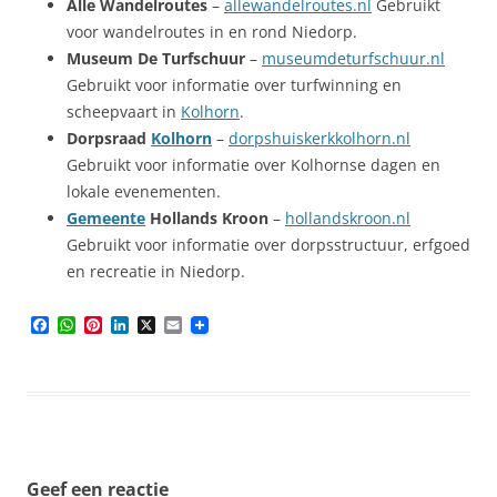
Alle Wandelroutes
–
allewandelroutes.nl
Gebruikt
voor wandelroutes in en rond Niedorp.
Museum De Turfschuur
–
museumdeturfschuur.nl
Gebruikt voor informatie over turfwinning en
scheepvaart in
Kolhorn
.
Dorpsraad
Kolhorn
–
dorpshuiskerkkolhorn.nl
Gebruikt voor informatie over Kolhornse dagen en
lokale evenementen.
Gemeente
Hollands Kroon
–
hollandskroon.nl
Gebruikt voor informatie over dorpsstructuur, erfgoed
en recreatie in Niedorp.
F
W
P
L
X
E
a
h
i
i
m
c
a
n
n
a
e
t
t
k
i
b
s
e
e
l
o
A
r
d
o
p
e
I
k
p
s
n
t
Geef een reactie