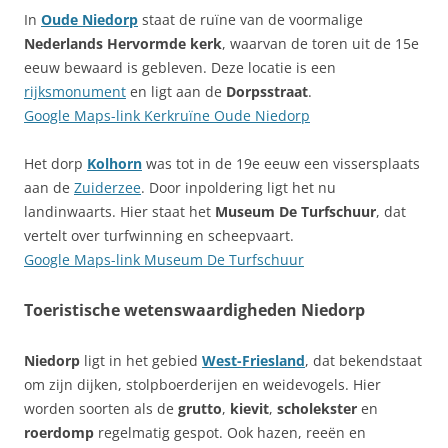
In
Oude Niedorp
staat de ruïne van de voormalige
Nederlands Hervormde kerk
, waarvan de toren uit de 15e
eeuw bewaard is gebleven. Deze locatie is een
rijksmonument
en ligt aan de
Dorpsstraat
.
Google Maps-link Kerkruïne Oude Niedorp
Het dorp
Kolhorn
was tot in de 19e eeuw een vissersplaats
aan de
Zuiderzee
. Door inpoldering ligt het nu
landinwaarts. Hier staat het
Museum De Turfschuur
, dat
vertelt over turfwinning en scheepvaart.
Google Maps-link Museum De Turfschuur
Toeristische wetenswaardigheden Niedorp
Niedorp
ligt in het gebied
West-Friesland
, dat bekendstaat
om zijn dijken, stolpboerderijen en weidevogels. Hier
worden soorten als de
grutto
,
kievit
,
scholekster
en
roerdomp
regelmatig gespot. Ook hazen, reeën en