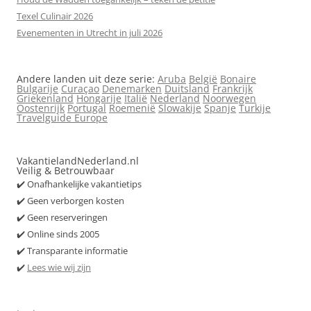
Texel Culinair 2026
Evenementen in Utrecht in juli 2026
Andere landen uit deze serie:
Aruba
België
Bonaire
Bulgarije
Curaçao
Denemarken
Duitsland
Frankrijk
Griekenland
Hongarije
Italië
Nederland
Noorwegen
Oostenrijk
Portugal
Roemenië
Slowakije
Spanje
Turkije
Travelguide Europe
VakantielandNederland.nl
Veilig & Betrouwbaar
✔️ Onafhankelijke vakantietips
✔️ Geen verborgen kosten
✔️ Geen reserveringen
✔️ Online sinds 2005
✔️ Transparante informatie
✔️
Lees wie wij zijn