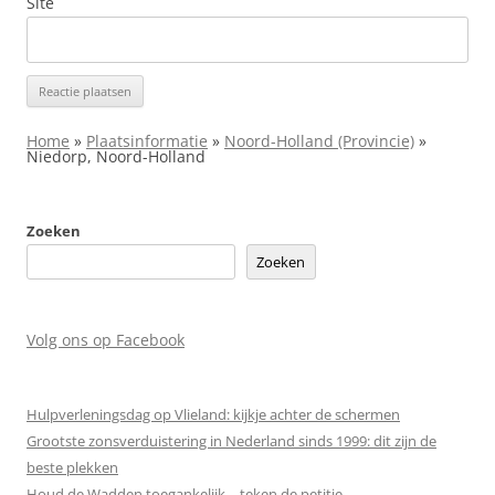
Site
Home
»
Plaatsinformatie
»
Noord-Holland (Provincie)
»
Niedorp, Noord-Holland
Zoeken
Zoeken
Volg ons op Facebook
Hulpverleningsdag op Vlieland: kijkje achter de schermen
Grootste zonsverduistering in Nederland sinds 1999: dit zijn de
beste plekken
Houd de Wadden toegankelijk – teken de petitie