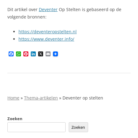
Dit artikel over
Deventer
Op Stelten is gebaseerd op de
volgende bronnen:
https://deventeropstelten.nl
https://www.deventer.info/
F
W
P
L
X
E
a
h
i
i
m
c
a
n
n
a
e
t
t
k
i
b
s
e
e
l
o
A
r
d
o
p
e
I
k
p
s
n
t
Home
»
Thema-artikelen
»
Deventer op stelten
Zoeken
Zoeken