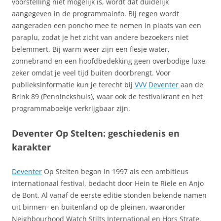
voorstelling niet mogelijk is, wordt dat duidelijk
aangegeven in de programmainfo. Bij regen wordt
aangeraden een poncho mee te nemen in plaats van een
paraplu, zodat je het zicht van andere bezoekers niet
belemmert. Bij warm weer zijn een flesje water,
zonnebrand en een hoofdbedekking geen overbodige luxe,
zeker omdat je veel tijd buiten doorbrengt. Voor
publieksinformatie kun je terecht bij
VVV
Deventer
aan de
Brink 89 (Penninckshuis), waar ook de festivalkrant en het
programmaboekje verkrijgbaar zijn.
Deventer Op Stelten: geschiedenis en
karakter
Deventer
Op Stelten begon in 1997 als een ambitieus
internationaal festival, bedacht door Hein te Riele en Anjo
de Bont. Al vanaf de eerste editie stonden bekende namen
uit binnen- en buitenland op de pleinen, waaronder
Neighbourhood Watch Stilts International en Hors Strate,