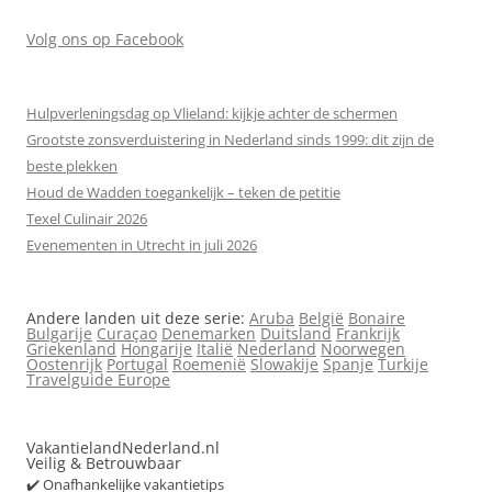
Volg ons op Facebook
Hulpverleningsdag op Vlieland: kijkje achter de schermen
Grootste zonsverduistering in Nederland sinds 1999: dit zijn de
beste plekken
Houd de Wadden toegankelijk – teken de petitie
Texel Culinair 2026
Evenementen in Utrecht in juli 2026
Andere landen uit deze serie:
Aruba
België
Bonaire
Bulgarije
Curaçao
Denemarken
Duitsland
Frankrijk
Griekenland
Hongarije
Italië
Nederland
Noorwegen
Oostenrijk
Portugal
Roemenië
Slowakije
Spanje
Turkije
Travelguide Europe
VakantielandNederland.nl
Veilig & Betrouwbaar
✔️ Onafhankelijke vakantietips