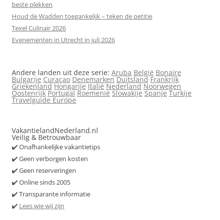
beste plekken
Houd de Wadden toegankelijk – teken de petitie
Texel Culinair 2026
Evenementen in Utrecht in juli 2026
Andere landen uit deze serie:
Aruba
België
Bonaire
Bulgarije
Curaçao
Denemarken
Duitsland
Frankrijk
Griekenland
Hongarije
Italië
Nederland
Noorwegen
Oostenrijk
Portugal
Roemenië
Slowakije
Spanje
Turkije
Travelguide Europe
VakantielandNederland.nl
Veilig & Betrouwbaar
✔️ Onafhankelijke vakantietips
✔️ Geen verborgen kosten
✔️ Geen reserveringen
✔️ Online sinds 2005
✔️ Transparante informatie
✔️
Lees wie wij zijn