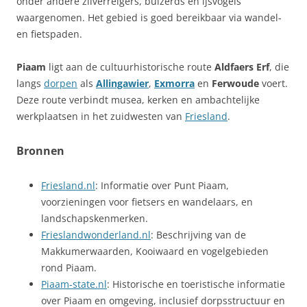
onder andere zilverreigers, buizerds en ijsvogels
waargenomen. Het gebied is goed bereikbaar via wandel-
en fietspaden.
Piaam
ligt aan de cultuurhistorische route
Aldfaers Erf
, die
langs
dorpen
als
Allingawier
,
Exmorra
en
Ferwoude
voert.
Deze route verbindt musea, kerken en ambachtelijke
werkplaatsen in het zuidwesten van
Friesland
.
Bronnen
Friesland.nl
: Informatie over Punt Piaam,
voorzieningen voor fietsers en wandelaars, en
landschapskenmerken.
Frieslandwonderland.nl
: Beschrijving van de
Makkumerwaarden, Kooiwaard en vogelgebieden
rond Piaam.
Piaam-state.nl
: Historische en toeristische informatie
over Piaam en omgeving, inclusief dorpsstructuur en