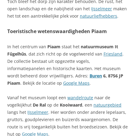
Toch bleef het dorp zijn karakter behouden. De rust, het
open landschap en de nabijheid van het
IJsselmeer
maken
het tot een aantrekkelijke plek voor
natuurliefhebbers
.
Toeristische wetenswaardigheden Piaam
In het centrum van
Piaam
staat het
natuurmuseum It
Fûgelhûs
, dat zich richt op de vogelwereld van
Friesland
.
De collectie bestaat uit opgezette vogels,
informatiepanelen en historische kaarten. Het museum
wordt beheerd door vrijwilligers. Adres:
Buren
6, 8756 JP
Piaam
. Bekijk de locatie op
Google Maps
.
Vanaf het museum loopt een
wandelroute
naar de
vogelkijkhut
De Ral
op de
Kooiwaard
, een
natuurgebied
langs het
IJsselmeer
. Hier worden onder andere lepelaars,
grutto’s, goudplevieren en buizerds waargenomen. De
route is vrij toegankelijk buiten het broedseizoen. Bekijk de
hut op
Google Maps
.