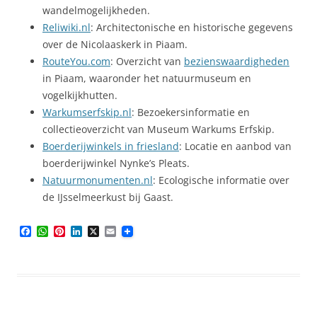
wandelmogelijkheden.
Reliwiki.nl
: Architectonische en historische gegevens
over de Nicolaaskerk in Piaam.
RouteYou.com
: Overzicht van
bezienswaardigheden
in Piaam, waaronder het natuurmuseum en
vogelkijkhutten.
Warkumserfskip.nl
: Bezoekersinformatie en
collectieoverzicht van Museum Warkums Erfskip.
Boerderijwinkels in friesland
: Locatie en aanbod van
boerderijwinkel Nynke’s Pleats.
Natuurmonumenten.nl
: Ecologische informatie over
de IJsselmeerkust bij Gaast.
F
W
P
L
X
E
a
h
i
i
m
c
a
n
n
a
e
t
t
k
i
b
s
e
e
l
o
A
r
d
o
p
e
I
k
p
s
n