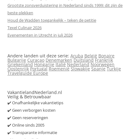
Grootste zonsverduistering in Nederland sinds 1999: dit zijn de
beste plekken
Houd de Wadden toegankelijk – teken de petitie
Texel Culinair 2026
Evenementen in Utrecht in juli 2026
Andere landen uit deze serie:
Aruba
België
Bonaire
Bulgarije
Curaçao
Denemarken
Duitsland
Frankrijk
Griekenland
Hongarije
Italië
Nederland
Noorwegen
Oostenrijk
Portugal
Roemenië
Slowakije
Spanje
Turkije
Travelguide Europe
VakantielandNederland.nl
Veilig & Betrouwbaar
✔️ Onafhankelijke vakantietips
✔️ Geen verborgen kosten
✔️ Geen reserveringen
✔️ Online sinds 2005
✔️ Transparante informatie