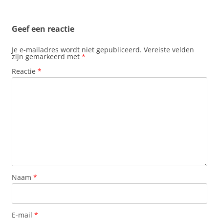
o
p
e
I
k
p
s
n
t
Geef een reactie
Je e-mailadres wordt niet gepubliceerd.
Vereiste velden
zijn gemarkeerd met
*
Reactie
*
Naam
*
E-mail
*