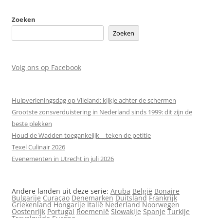
Zoeken
Zoeken
Volg ons op Facebook
Hulpverleningsdag op Vlieland: kijkje achter de schermen
Grootste zonsverduistering in Nederland sinds 1999: dit zijn de
beste plekken
Houd de Wadden toegankelijk – teken de petitie
Texel Culinair 2026
Evenementen in Utrecht in juli 2026
Andere landen uit deze serie:
Aruba
België
Bonaire
Bulgarije
Curaçao
Denemarken
Duitsland
Frankrijk
Griekenland
Hongarije
Italië
Nederland
Noorwegen
Oostenrijk
Portugal
Roemenië
Slowakije
Spanje
Turkije