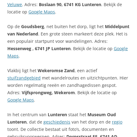
Veluwe
. Adres:
Boslaan 90, 6741 KG Lunteren
. Bekijk de
locatie op
Google Maps
.
Op de
Goudsberg
, net buiten het dorp, ligt het
Middelpunt
van Nederland
. Een grote steen markeert deze plek. Het is
een populair startpunt voor wandelingen. Adres:
Hessenweg , 6741 JP Lunteren
. Bekijk de locatie op
Google
Maps
.
Vlakbij ligt het
Wekeromse Zand
, een actief
stuifzandgebied
met wandelroutes en uitzichtpunten. Hier
worden regelmatig reeën en zandhagedissen gespot.
Adres:
Vijfsprongweg, Wekerom
. Bekijk de locatie op
Google Maps
.
In het centrum van
Lunteren
staat het
Museum Oud
Lunteren
, dat de
geschiedenis
van het dorp en de
regio
toont. De collectie bestaat uit foto’s, documenten en
gebruiksvoorwerpen. Adres:
Dorpsstraat 55, 6741 AD