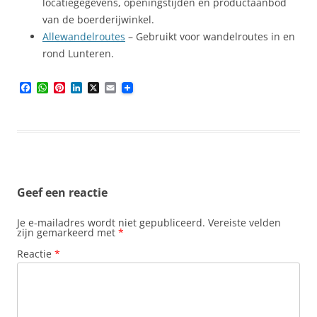
locatiegegevens, openingstijden en productaanbod
van de boerderijwinkel.
Allewandelroutes
– Gebruikt voor wandelroutes in en
rond Lunteren.
F
W
P
L
X
E
a
h
i
i
m
c
a
n
n
a
e
t
t
k
i
b
s
e
e
l
o
A
r
d
o
p
e
I
k
p
s
n
t
Geef een reactie
Je e-mailadres wordt niet gepubliceerd.
Vereiste velden
zijn gemarkeerd met
*
Reactie
*