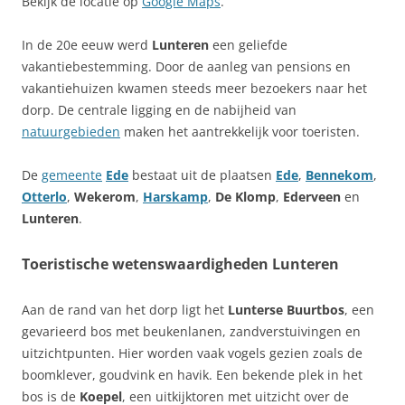
Bekijk de locatie op
Google Maps
.
In de 20e eeuw werd
Lunteren
een geliefde
vakantiebestemming. Door de aanleg van pensions en
vakantiehuizen kwamen steeds meer bezoekers naar het
dorp. De centrale ligging en de nabijheid van
natuurgebieden
maken het aantrekkelijk voor toeristen.
De
gemeente
Ede
bestaat uit de plaatsen
Ede
,
Bennekom
,
Otterlo
,
Wekerom
,
Harskamp
,
De Klomp
,
Ederveen
en
Lunteren
.
Toeristische wetenswaardigheden Lunteren
Aan de rand van het dorp ligt het
Lunterse Buurtbos
, een
gevarieerd bos met beukenlanen, zandverstuivingen en
uitzichtpunten. Hier worden vaak vogels gezien zoals de
boomklever, goudvink en havik. Een bekende plek in het
bos is de
Koepel
, een uitkijktoren met uitzicht over de