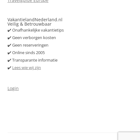
Travelguide Europe
VakantielandNederland.nl
Veilig & Betrouwbaar
✔️ Onafhankelijke vakantietips
✔️ Geen verborgen kosten
✔️ Geen reserveringen
✔️ Online sinds 2005
✔️ Transparante informatie
✔️
Lees wie wij zijn
Login