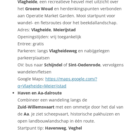
Vlagheide
, een recreatieve heuvel met uitzicht over
het
Groene Woud
en herdenkingspunten verbonden
aan Operatie Market Garden. Mooi startpunt voor
wandel‑ en fietsroutes door het beekdallandschap.
Adres:
Vlagheide
,
Meierijstad
Openingstijden: vrij toegankelijk
Entree: gratis
Parkeren: langs
Vlagheideweg
en nabijgelegen
parkeerplaatsen
OV: bus naar
Schijndel
of
Sint‑Oedenrode
, vervolgens
wandelen/fietsen
Google Maps:
https://maps.google.com/?
q=Vlagheide+Meierijstad
Haven en Aa‑dalroute
Combineer een wandeling langs de
Zuid‑Willemsvaart
met een ommetje door het dal van
de
Aa
. Je ziet scheepvaart, historische pakhuizen en
open landbouwlandschap in één route.
Startpunt tip:
Havenweg
,
Veghel