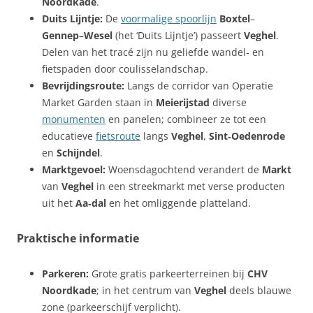
Noordkade
.
Duits Lijntje:
De
voormalige spoorlijn
Boxtel
–
Gennep
–
Wesel
(het ‘Duits Lijntje’) passeert
Veghel
.
Delen van het tracé zijn nu geliefde wandel‑ en
fietspaden door coulisselandschap.
Bevrijdingsroute:
Langs de corridor van Operatie
Market Garden staan in
Meierijstad
diverse
monumenten
en panelen; combineer ze tot een
educatieve
fietsroute
langs
Veghel
,
Sint‑Oedenrode
en
Schijndel
.
Marktgevoel:
Woensdagochtend verandert de
Markt
van
Veghel
in een streekmarkt met verse producten
uit het
Aa‑dal
en het omliggende platteland.
Praktische informatie
Parkeren:
Grote gratis parkeerterreinen bij
CHV
Noordkade
; in het centrum van
Veghel
deels blauwe
zone (parkeerschijf verplicht).