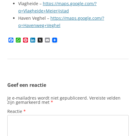
Vlagheide –
https://maps.google.com/?
q=Vlagheide+Meierijstad
Haven Veghel –
https://maps.google.com/?
q=Havenweg+Veghel
F
W
P
L
X
E
a
h
i
i
m
c
a
n
n
a
e
t
t
k
i
b
s
e
e
l
o
A
r
d
o
p
e
I
k
p
s
n
t
Geef een reactie
Je e-mailadres wordt niet gepubliceerd.
Vereiste velden
zijn gemarkeerd met
*
Reactie
*