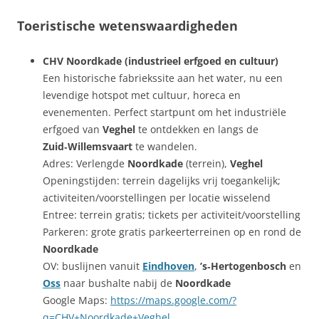
Toeristische wetenswaardigheden
CHV Noordkade (industrieel erfgoed en cultuur)
Een historische fabriekssite aan het water, nu een
levendige hotspot met cultuur, horeca en
evenementen. Perfect startpunt om het industriële
erfgoed van
Veghel
te ontdekken en langs de
Zuid‑Willemsvaart
te wandelen.
Adres: Verlengde
Noordkade
(terrein),
Veghel
Openingstijden: terrein dagelijks vrij toegankelijk;
activiteiten/voorstellingen per locatie wisselend
Entree: terrein gratis; tickets per activiteit/voorstelling
Parkeren: grote gratis parkeerterreinen op en rond de
Noordkade
OV: buslijnen vanuit
Eindhoven
,
’s‑Hertogenbosch
en
Oss
naar bushalte nabij de
Noordkade
Google Maps:
https://maps.google.com/?
q=CHV+Noordkade+Veghel