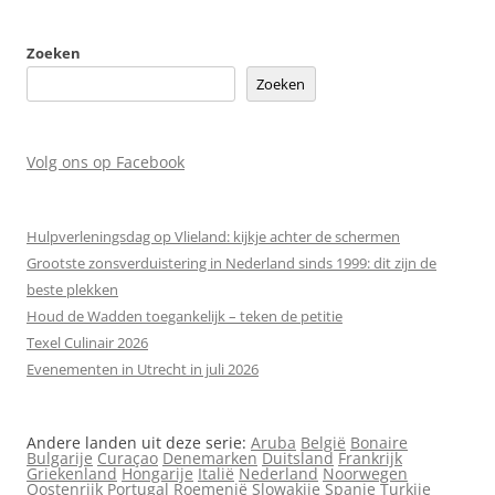
Zoeken
Zoeken
Volg ons op Facebook
Hulpverleningsdag op Vlieland: kijkje achter de schermen
Grootste zonsverduistering in Nederland sinds 1999: dit zijn de
beste plekken
Houd de Wadden toegankelijk – teken de petitie
Texel Culinair 2026
Evenementen in Utrecht in juli 2026
Andere landen uit deze serie:
Aruba
België
Bonaire
Bulgarije
Curaçao
Denemarken
Duitsland
Frankrijk
Griekenland
Hongarije
Italië
Nederland
Noorwegen
Oostenrijk
Portugal
Roemenië
Slowakije
Spanje
Turkije