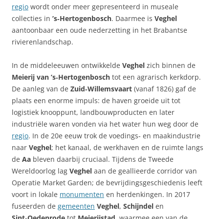
regio
wordt onder meer gepresenteerd in museale
collecties in
’s‑Hertogenbosch
. Daarmee is
Veghel
aantoonbaar een oude nederzetting in het Brabantse
rivierenlandschap.
In de middeleeuwen ontwikkelde
Veghel
zich binnen de
Meierij van ’s‑Hertogenbosch
tot een agrarisch kerkdorp.
De aanleg van de
Zuid‑Willemsvaart
(vanaf 1826) gaf de
plaats een enorme impuls: de haven groeide uit tot
logistiek knooppunt, landbouwproducten en later
industriële waren vonden via het water hun weg door de
regio
. In de 20e eeuw trok de voedings‑ en maakindustrie
naar
Veghel
; het kanaal, de werkhaven en de ruimte langs
de
Aa
bleven daarbij cruciaal. Tijdens de Tweede
Wereldoorlog lag
Veghel
aan de geallieerde corridor van
Operatie Market Garden; de bevrijdingsgeschiedenis leeft
voort in lokale
monumenten
en herdenkingen. In 2017
fuseerden de
gemeenten
Veghel
,
Schijndel
en
Sint‑Oedenrode
tot
Meierijstad
, waarmee een van de