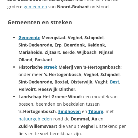
grotere
gemeenten
van
Noord‑Brabant
ontstond.
Gemeenten en streken
Gemeente
Meierijstad:
Veghel
,
Schijndel
,
Sint‑Oedenrode
,
Erp
,
Boerdonk
,
Keldonk
,
Mariaheide
,
Zijtaart
,
Eerde
,
Wijbosch
,
Nijnsel
,
Olland
,
Boskant
.
Historische
streek
Meierij van ’s‑Hertogenbosch:
onder meer
’s‑Hertogenbosch
,
Veghel
,
Schijndel
,
Sint‑Oedenrode
,
Boxtel
,
Oisterwijk
,
Vught
,
Best
,
Helvoirt
,
Heeswijk‑Dinther
.
Landschap Het Groene Woud:
een mozaïek van
bossen, beemden en beekdalen tussen
’s‑Hertogenbosch
,
Eindhoven
en
Tilburg
, met
natuurgebieden
rond de
Dommel
,
Aa
en
Zuid‑Willemsvaart
die vanuit
Veghel
uitstekend per
fiets en te voet bereikbaar zijn.