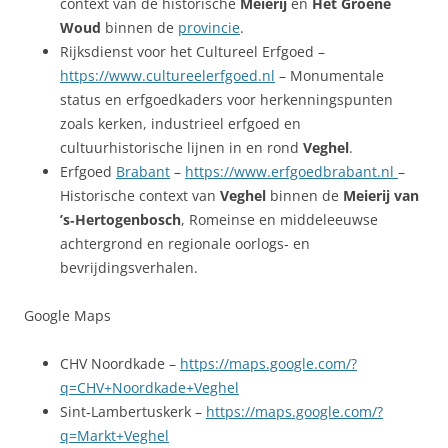
context van de historische
Meierij
en
Het Groene
Woud
binnen de
provincie
.
Rijksdienst voor het Cultureel Erfgoed –
https://www.cultureelerfgoed.nl
– Monumentale
status en erfgoedkaders voor herkenningspunten
zoals kerken, industrieel erfgoed en
cultuurhistorische lijnen in en rond
Veghel
.
Erfgoed
Brabant
–
https://www.erfgoedbrabant.nl
–
Historische context van
Veghel
binnen de
Meierij van
’s‑Hertogenbosch
, Romeinse en middeleeuwse
achtergrond en regionale oorlogs‑ en
bevrijdingsverhalen.
Google Maps
CHV Noordkade –
https://maps.google.com/?
q=CHV+Noordkade+Veghel
Sint‑Lambertuskerk –
https://maps.google.com/?
q=Markt+Veghel