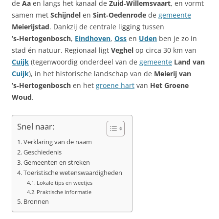
de
Aa
en langs het kanaal de
Zuid‑Willemsvaart
, en vormt
samen met
Schijndel
en
Sint‑Oedenrode
de
gemeente
Meierijstad
. Dankzij de centrale ligging tussen
’s‑Hertogenbosch
,
Eindhoven
,
Oss
en
Uden
ben je zo in
stad én natuur. Regionaal ligt
Veghel
op circa 30 km van
Cuijk
(tegenwoordig onderdeel van de
gemeente
Land van
Cuijk
), in het historische landschap van de
Meierij van
’s‑Hertogenbosch
en het
groene hart
van
Het Groene
Woud
.
Snel naar:
Verklaring van de naam
Geschiedenis
Gemeenten en streken
Toeristische wetenswaardigheden
Lokale tips en weetjes
Praktische informatie
Bronnen