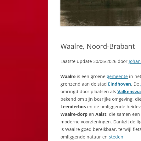
Waalre, Noord-Brabant
Laatste update 30/06/2026 door
Johan
Waalre
is een groene
gemeente
in he
grenzend aan de stad
Eindhoven
. De
omringd door plaatsen als
Valkenswa
bekend om zijn bosrijke omgeving, die
Leenderbos
en de omliggende heidev
Waalre-dorp
en
Aalst
, die samen een
moderne voorzieningen. Dankzij de li
is Waalre goed bereikbaar, terwijl fi
omliggende natuur en
steden
.