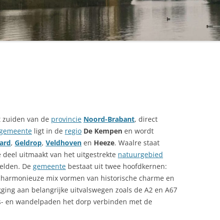
t zuiden van de
provincie
Noord-Brabant
, direct
gemeente
ligt in de
regio
De Kempen
en wordt
ard
,
Geldrop
,
Veldhoven
en
Heeze
. Waalre staat
 deel uitmaakt van het uitgestrekte
natuurgebied
elden. De
gemeente
bestaat uit twee hoofdkernen:
 harmonieuze mix vormen van historische charme en
gging aan belangrijke uitvalswegen zoals de A2 en A67
ets- en wandelpaden het dorp verbinden met de