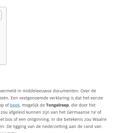
n
t vermeld in middeleeuwse documenten. Over de
ieën. Een veelgenoemde verklaring is dat het eerste
oop of
beek
, mogelijk de
Tongelreep
, die door het
, zou afgeleid kunnen zijn van het Germaanse ‘ra’ of
het bos of een ontginning. In die betekenis zou Waalre
nen. De ligging van de nederzetting aan de rand van