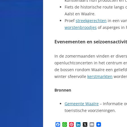
kunstenaars hun producten en c
Fiets de historische route langs
Aalst en Waalre.
Proef
streekgerechten
in een van
worstenbroodjes
of asperges in 
Evenementen en seizoensactivit
In de zomermaanden vinden er diverse
openluchtconcerten in het centrum en
de bossen rondom Waalre een geliefde
winter sfeervolle
kerstmarkten
worden
Bronnen
Gemeente Waalre
– Informatie o
toeristische voorzieningen.
F
W
P
L
X
E