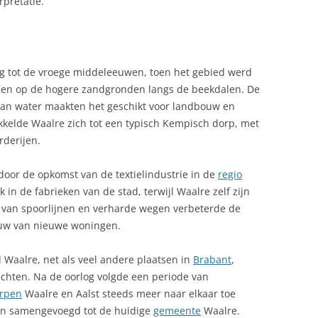
pretatie.
g tot de vroege middeleeuwen, toen het gebied werd
den op de hogere zandgronden langs de beekdalen. De
van water maakten het geschikt voor landbouw en
kkelde Waalre zich tot een typisch Kempisch dorp, met
rderijen.
oor de opkomst van de textielindustrie in de
regio
 in de fabrieken van de stad, terwijl Waalre zelf zijn
g van spoorlijnen en verharde wegen verbeterde de
ouw van nieuwe woningen.
Waalre, net als veel andere plaatsen in
Brabant
,
chten. Na de oorlog volgde een periode van
rpen
Waalre en Aalst steeds meer naar elkaar toe
en samengevoegd tot de huidige
gemeente
Waalre.