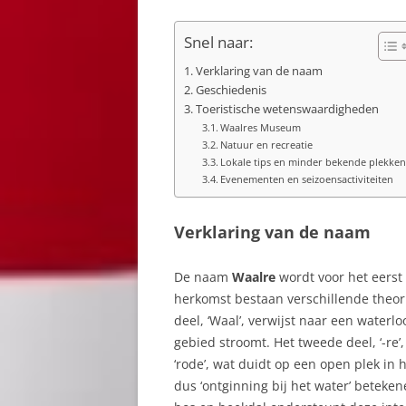
Snel naar:
Verklaring van de naam
Geschiedenis
Toeristische wetenswaardigheden
Waalres Museum
Natuur en recreatie
Lokale tips en minder bekende plekke
Evenementen en seizoensactiviteiten
Verklaring van de naam
De naam
Waalre
wordt voor het eers
herkomst bestaan verschillende theor
deel, ‘Waal’, verwijst naar een waterl
gebied stroomt. Het tweede deel, ‘-re’
‘rode’, wat duidt op een open plek in 
dus ‘ontginning bij het water’ beteke