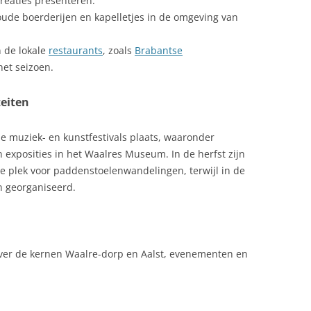
reaties presenteren.
 oude boerderijen en kapelletjes in de omgeving van
 de lokale
restaurants
, zoals
Brabantse
het seizoen.
eiten
 muziek- en kunstfestivals plaats, waaronder
 exposities in het Waalres Museum. In de herfst zijn
 plek voor paddenstoelenwandelingen, terwijl in de
 georganiseerd.
ver de kernen Waalre-dorp en Aalst, evenementen en