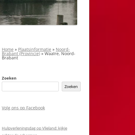
Home
»
Plaatsinformatie
»
Noord-
Brabant (Provincie)
»
Waalre, Noord-
Brabant
Zoeken
Zoeken
Volg ons op Facebook
Hulpverleningsdag op Vlieland: kijkje