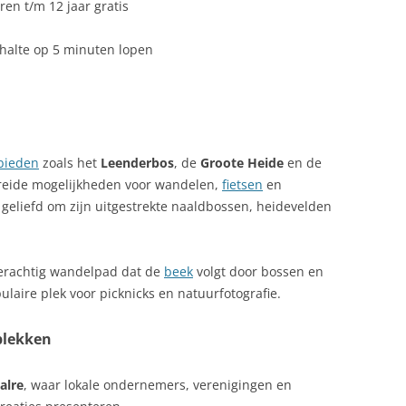
en t/m 12 jaar gratis
 halte op 5 minuten lopen
bieden
zoals het
Leenderbos
, de
Groote Heide
en de
reide mogelijkheden voor wandelen,
fietsen
en
 geliefd om zijn uitgestrekte naaldbossen, heidevelden
derachtig wandelpad dat de
beek
volgt door bossen en
ulaire plek voor picknicks en natuurfotografie.
plekken
alre
, waar lokale ondernemers, verenigingen en