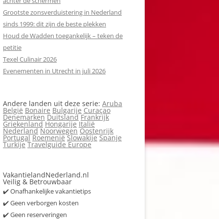
achter de schermen
Grootste zonsverduistering in Nederland
sinds 1999: dit zijn de beste plekken
Houd de Wadden toegankelijk – teken de
petitie
Texel Culinair 2026
Evenementen in Utrecht in juli 2026
Andere landen uit deze serie:
Aruba
België
Bonaire
Bulgarije
Curaçao
Denemarken
Duitsland
Frankrijk
Griekenland
Hongarije
Italië
Nederland
Noorwegen
Oostenrijk
Portugal
Roemenië
Slowakije
Spanje
Turkije
Travelguide Europe
VakantielandNederland.nl
Veilig & Betrouwbaar
✔️ Onafhankelijke vakantietips
✔️ Geen verborgen kosten
✔️ Geen reserveringen