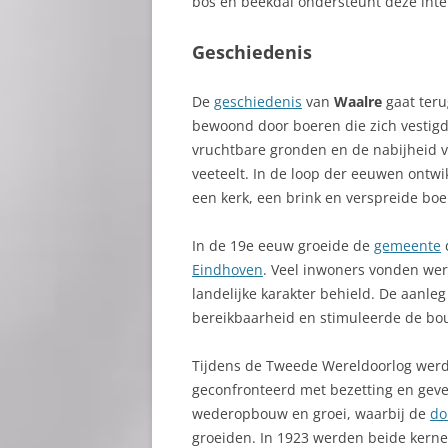
bos en beekdal ondersteunt deze inter
Geschiedenis
De
geschiedenis
van
Waalre
gaat teru
bewoond door boeren die zich vestig
vruchtbare gronden en de nabijheid 
veeteelt. In de loop der eeuwen ontwi
een kerk, een brink en verspreide boe
In de 19e eeuw groeide de
gemeente
d
Eindhoven
. Veel inwoners vonden werk
landelijke karakter behield. De aanle
bereikbaarheid en stimuleerde de b
Tijdens de Tweede Wereldoorlog werd 
geconfronteerd met bezetting en geve
wederopbouw en groei, waarbij de
do
groeiden. In 1923 werden beide kern