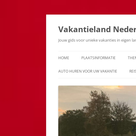
Ga
naar
de
Vakantieland Nede
inhoud
Jouw gids voor unieke vakanties in eigen l
HOME
PLAATSINFORMATIE
THE
AUTO HUREN VOOR UW VAKANTIE
REI