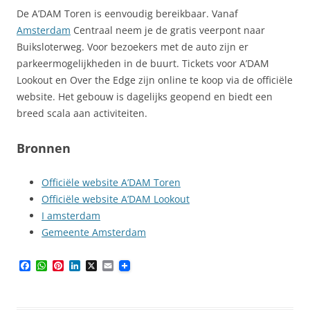
De A’DAM Toren is eenvoudig bereikbaar. Vanaf
Amsterdam
Centraal neem je de gratis veerpont naar
Buiksloterweg. Voor bezoekers met de auto zijn er
parkeermogelijkheden in de buurt. Tickets voor A’DAM
Lookout en Over the Edge zijn online te koop via de officiële
website. Het gebouw is dagelijks geopend en biedt een
breed scala aan activiteiten.
Bronnen
Officiële website A’DAM Toren
Officiële website A’DAM Lookout
I amsterdam
Gemeente Amsterdam
F
W
P
L
X
E
a
h
i
i
m
c
a
n
n
a
e
t
t
k
i