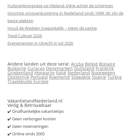
Hulpverleningsdag op Vlieland: kijkje achter de schermen
Grootste zonsverduistering in Nederland sinds 1999: dit zijn de
beste plekken
Houd de Wadden toegankelijk – teken de petitie
Texel Culinair 2026
Evenementen in Utrecht in juli 2026
Andere landen uit deze serie:
Aruba
België
Bonaire
Bulgarije
Curaçao
Denemarken
Duitsland
Frankrijk
Griekenland
Hongarije
Italië
Nederland
Noorwegen
Oostenrijk
Portugal
Roemenië
Slowakije
Spanje
Turkije
Travelguide Europe
VakantielandNederland.nl
Veilig & Betrouwbaar
✔️ Onafhankelijke vakantietips
✔️ Geen verborgen kosten
✔️ Geen reserveringen
✔️ Online sinds 2005