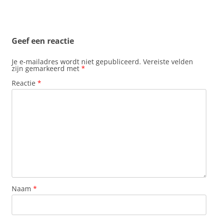
b
s
e
e
l
o
A
r
d
o
p
e
I
k
p
s
n
t
Geef een reactie
Je e-mailadres wordt niet gepubliceerd.
Vereiste velden
zijn gemarkeerd met
*
Reactie
*
Naam
*