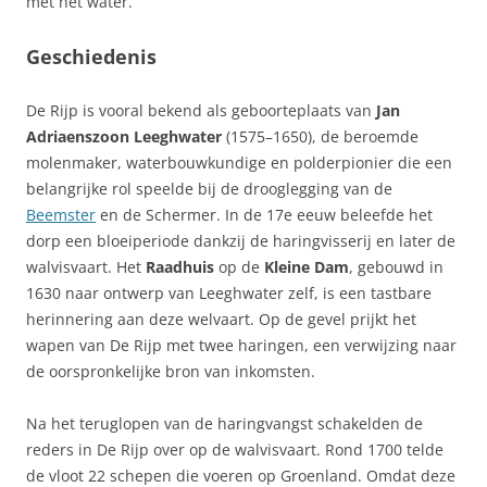
met het water.
Geschiedenis
De Rijp is vooral bekend als geboorteplaats van
Jan
Adriaenszoon Leeghwater
(1575–1650), de beroemde
molenmaker, waterbouwkundige en polderpionier die een
belangrijke rol speelde bij de drooglegging van de
Beemster
en de Schermer. In de 17e eeuw beleefde het
dorp een bloeiperiode dankzij de haringvisserij en later de
walvisvaart. Het
Raadhuis
op de
Kleine Dam
, gebouwd in
1630 naar ontwerp van Leeghwater zelf, is een tastbare
herinnering aan deze welvaart. Op de gevel prijkt het
wapen van De Rijp met twee haringen, een verwijzing naar
de oorspronkelijke bron van inkomsten.
Na het teruglopen van de haringvangst schakelden de
reders in De Rijp over op de walvisvaart. Rond 1700 telde
de vloot 22 schepen die voeren op Groenland. Omdat deze