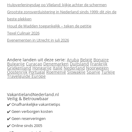
Hulpverleningsdag op Vlieland: kijkje achter de schermen
Grootste zonsverduistering in Nederland sinds 1999: dit zijn de
beste plekken
Houd de Wadden toegankelijk – teken de petitie
Texel Culinair 2026
Evenementen in Utrecht in juli 2026
Andere landen uit deze serie:
Aruba
België
Bonaire
Bulgarije
Curaçao
Denemarken
Duitsland
Frankrijk
Griekenland
Hongarije
Italië
Nederland
Noorwegen
Oostenrijk
Portugal
Roemenië
Slowakije
Spanje
Turkije
Travelguide Europe
VakantielandNederland.nl
Veilig & Betrouwbaar
✔️ Onafhankelijke vakantietips
✔️ Geen verborgen kosten
✔️ Geen reserveringen
✔️ Online sinds 2005