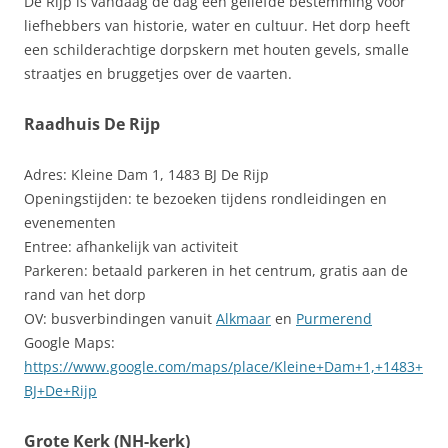
De Rijp is vandaag de dag een geliefde bestemming voor
liefhebbers van historie, water en cultuur. Het dorp heeft
een schilderachtige dorpskern met houten gevels, smalle
straatjes en bruggetjes over de vaarten.
Raadhuis De Rijp
Adres: Kleine Dam 1, 1483 BJ De Rijp
Openingstijden: te bezoeken tijdens rondleidingen en
evenementen
Entree: afhankelijk van activiteit
Parkeren: betaald parkeren in het centrum, gratis aan de
rand van het dorp
OV: busverbindingen vanuit
Alkmaar
en
Purmerend
Google Maps:
https://www.google.com/maps/place/Kleine+Dam+1,+1483+
BJ+De+Rijp
Grote Kerk (NH-kerk)