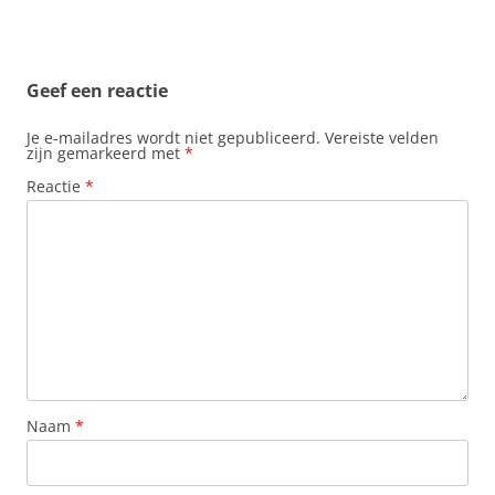
o
A
r
d
o
p
e
I
k
p
s
n
t
Geef een reactie
Je e-mailadres wordt niet gepubliceerd.
Vereiste velden
zijn gemarkeerd met
*
Reactie
*
Naam
*