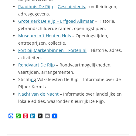
Raadhuis De Rijp
–
Geschiedenis
, rondleidingen,
adresgegevens.
Grote Kerk De Rijp – Erfgoed Alkmaar
– Historie,
gebrandschilderde ramen, openingstijden.
Museum In ’t Houten Huis
– Openingstijden,
entreeprijzen, collectie.
Fort bij Markenbinnen – Forten.nl
– Historie, adres,
activiteiten.
Rondvaart De Rijp
– Rondvaartmogelijkheden,
vaartijden, arrangementen.
Stichti
n
g Volksfeesten De Rijp – Informatie over de
Rijper Kermis.
Nacht van de Nacht
– Informatie over landelijke en
lokale edities, waaronder Kleurrijk De Rijp.
F
W
P
L
X
E
a
h
i
i
m
c
a
n
n
a
e
t
t
k
i
b
s
e
e
l