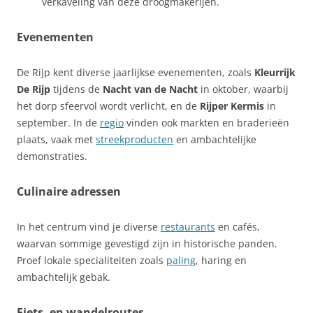
verkaveling van deze droogmakerijen.
Evenementen
De Rijp kent diverse jaarlijkse evenementen, zoals
Kleurrijk
De Rijp
tijdens de
Nacht van de Nacht
in oktober, waarbij
het dorp sfeervol wordt verlicht, en de
Rijper Kermis
in
september. In de
regio
vinden ook markten en braderieën
plaats, vaak met
streekproducten
en ambachtelijke
demonstraties.
Culinaire adressen
In het centrum vind je diverse
restaurants
en cafés,
waarvan sommige gevestigd zijn in historische panden.
Proef lokale specialiteiten zoals
paling
, haring en
ambachtelijk gebak.
Fiets- en wandelroutes