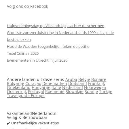
Volg ons op Facebook
Hulpverleningsdag op Vlieland: kijkje achter de schermen
Grootste zonsverduistering in Nederland sinds 1999: dit zijn de
beste plekken
Houd de Wadden toegankelijk – teken de petitie
Texel Culinair 2026
Evenementen in Utrecht in juli 2026
Andere landen uit deze serie:
Aruba
België
Bonaire
Bulgarije
Curaçao
Denemarken
Duitsland
Frankrijk
Griekenland
Hongarije
Italië
Nederland
Noorwegen
Oostenrijk
Portugal
Roemenië
Slowakije
Spanje
Turkije
Travelguide Europe
VakantielandNederland.nl
Veilig & Betrouwbaar
✔️ Onafhankelijke vakantietips