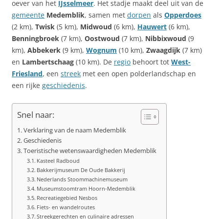
oever van het
IJsselmeer
. Het stadje maakt deel uit van de
gemeente
Medemblik
, samen met
dorpen
als
Opperdoes
(2 km),
Twisk
(5 km),
Midwoud
(6 km),
Hauwert
(6 km),
Benningbroek
(7 km),
Oostwoud
(7 km),
Nibbixwoud
(9
km),
Abbekerk
(9 km),
Wognum
(10 km),
Zwaagdijk
(7 km)
en
Lambertschaag
(10 km). De
regio
behoort tot
West-
Friesland
, een
streek
met een open polderlandschap en
een rijke
geschiedenis
.
Snel naar:
Verklaring van de naam Medemblik
Geschiedenis
Toeristische wetenswaardigheden Medemblik
Kasteel Radboud
Bakkerijmuseum De Oude Bakkerij
Nederlands Stoommachinemuseum
Museumstoomtram Hoorn-Medemblik
Recreatiegebied Nesbos
Fiets- en wandelroutes
Streekgerechten en culinaire adressen