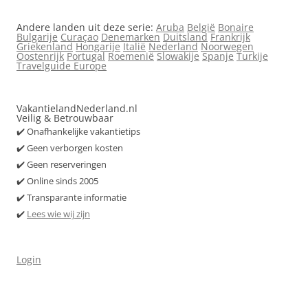
Andere landen uit deze serie:
Aruba
België
Bonaire
Bulgarije
Curaçao
Denemarken
Duitsland
Frankrijk
Griekenland
Hongarije
Italië
Nederland
Noorwegen
Oostenrijk
Portugal
Roemenië
Slowakije
Spanje
Turkije
Travelguide Europe
VakantielandNederland.nl
Veilig & Betrouwbaar
✔️ Onafhankelijke vakantietips
✔️ Geen verborgen kosten
✔️ Geen reserveringen
✔️ Online sinds 2005
✔️ Transparante informatie
✔️
Lees wie wij zijn
Login