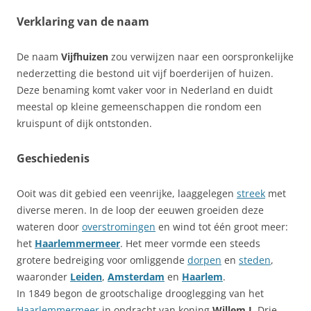
Verklaring van de naam
De naam
Vijfhuizen
zou verwijzen naar een oorspronkelijke
nederzetting die bestond uit vijf boerderijen of huizen.
Deze benaming komt vaker voor in Nederland en duidt
meestal op kleine gemeenschappen die rondom een
kruispunt of dijk ontstonden.
Geschiedenis
Ooit was dit gebied een veenrijke, laaggelegen
streek
met
diverse meren. In de loop der eeuwen groeiden deze
wateren door
overstromingen
en wind tot één groot meer:
het
Haarlemmermeer
. Het meer vormde een steeds
grotere bedreiging voor omliggende
dorpen
en
steden
,
waaronder
Leiden
,
Amsterdam
en
Haarlem
.
In 1849 begon de grootschalige drooglegging van het
Haarlemmermeer
in opdracht van koning
Willem I
. Drie