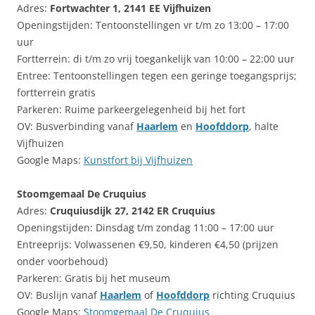
Adres:
Fortwachter 1, 2141 EE Vijfhuizen
Openingstijden: Tentoonstellingen vr t/m zo 13:00 – 17:00
uur
Fortterrein: di t/m zo vrij toegankelijk van 10:00 – 22:00 uur
Entree: Tentoonstellingen tegen een geringe toegangsprijs;
fortterrein gratis
Parkeren: Ruime parkeergelegenheid bij het fort
OV: Busverbinding vanaf
Haarlem
en
Hoofddorp
, halte
Vijfhuizen
Google Maps:
Kunstfort bij Vijfhuizen
Stoomgemaal De Cruquius
Adres:
Cruquiusdijk 27, 2142 ER Cruquius
Openingstijden: Dinsdag t/m zondag 11:00 – 17:00 uur
Entreeprijs: Volwassenen €9,50, kinderen €4,50 (prijzen
onder voorbehoud)
Parkeren: Gratis bij het museum
OV: Buslijn vanaf
Haarlem
of
Hoofddorp
richting Cruquius
Google Maps:
Stoomgemaal De Cruquius