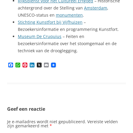
Rijksdienst voor het Cultureel Erfgoed
– Historische
achtergrond over de Stelling van
Amsterdam
,
UNESCO-status en
monumenten
.
Stichting Kunstfort bij Vijfhuizen
–
Bezoekersinformatie en programmering Kunstfort.
Museum De Cruquius
– Feiten en
bezoekersinformatie over het stoomgemaal en de
techniek van de drooglegging.
F
W
P
L
X
E
a
h
i
i
m
c
a
n
n
a
e
t
t
k
i
b
s
e
e
l
o
A
r
d
o
p
e
I
k
p
s
n
t
Geef een reactie
Je e-mailadres wordt niet gepubliceerd.
Vereiste velden
zijn gemarkeerd met
*