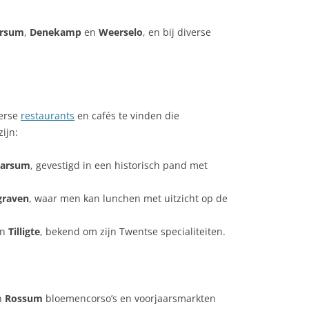
rsum
,
Denekamp
en
Weerselo
, en bij diverse
verse
restaurants
en cafés te vinden die
ijn:
arsum
, gevestigd in een historisch pand met
graven
, waar men kan lunchen met uitzicht op de
in
Tilligte
, bekend om zijn Twentse specialiteiten.
n
Rossum
bloemencorso’s en voorjaarsmarkten