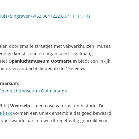
Huis+Singraven/@52.3647222,6.9411111,17z
en door smalle straatjes met vakwerkhuizen, musea
vendige kunstscene en organiseert regelmatig
 Het
Openluchtmuseum Ootmarsum
biedt een inkijk
boeren en ambachtslieden in de 19e eeuw.
tmarsum
:
e/Openluchtmuseum+Ootmarsum/
ft
bij
Weerselo
is een oase van rust en historie. De
e kerk
vormen een uniek ensemble dat goed bewaard
jk voor wandelaars en wordt regelmatig gebruikt voor