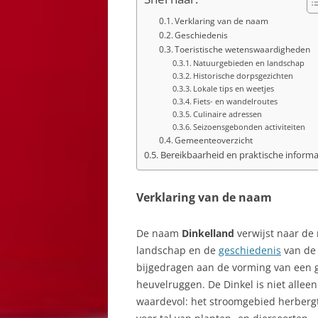
Verklaring van de naam
Geschiedenis
Toeristische wetenswaardigheden
Natuurgebieden en landschap
Historische dorpsgezichten
Lokale tips en weetjes
Fiets- en wandelroutes
Culinaire adressen
Seizoensgebonden activiteiten
Gemeenteoverzicht
Bereikbaarheid en praktische informa
Verklaring van de naam
De naam
Dinkelland
verwijst naar de 
landschap en de
geschiedenis
van d
bijgedragen aan de vorming van een g
heuvelruggen. De Dinkel is niet allee
waardevol: het stroomgebied herberg