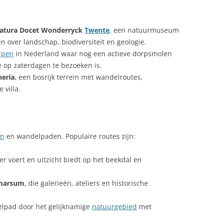
atura Docet Wonderryck
Twente
, een natuurmuseum
n over landschap, biodiversiteit en geologie.
rpen
in Nederland waar nog een actieve dorpsmolen
ie op zaterdagen te bezoeken is.
eria
, een bosrijk terrein met wandelroutes,
 villa.
en
en wandelpaden. Populaire routes zijn:
ier voert en uitzicht biedt op het beekdal en
tmarsum
, die galerieën, ateliers en historische
elpad door het gelijknamige
natuurgebied
met