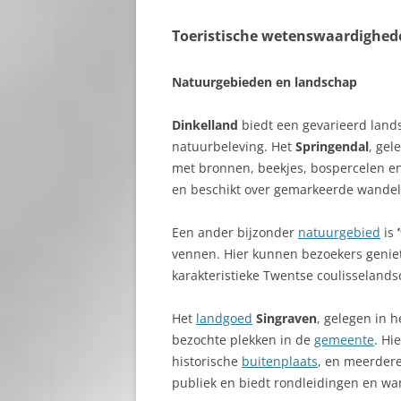
Toeristische wetenswaardighed
Natuurgebieden en landschap
Dinkelland
biedt een gevarieerd land
natuurbeleving. Het
Springendal
, gel
met bronnen, beekjes, bospercelen en 
en beschikt over gemarkeerde wandel
Een ander bijzonder
natuurgebied
is
vennen. Hier kunnen bezoekers geniet
karakteristieke Twentse coulisselands
Het
landgoed
Singraven
, gelegen in 
bezochte plekken in de
gemeente
. Hi
historische
buitenplaats
, en meerder
publiek en biedt rondleidingen en w