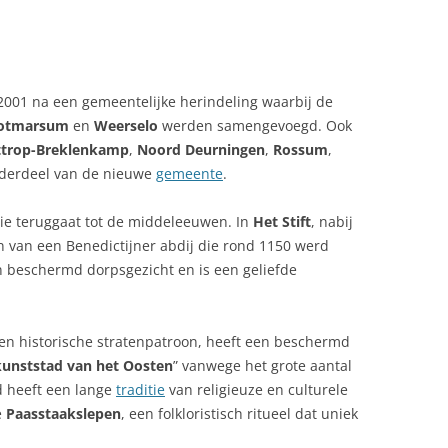
2001 na een gemeentelijke herindeling waarbij de
otmarsum
en
Weerselo
werden samengevoegd. Ook
ttrop-Breklenkamp
,
Noord Deurningen
,
Rossum
,
erdeel van de nieuwe
gemeente
.
ie teruggaat tot de middeleeuwen. In
Het Stift
, nabij
en van een Benedictijner abdij die rond 1150 werd
an beschermd dorpsgezicht en is een geliefde
 en historische stratenpatroon, heeft een beschermd
kunststad van het Oosten
” vanwege het grote aantal
ad heeft een lange
traditie
van religieuze en culturele
e
Paasstaakslepen
, een folkloristisch ritueel dat uniek