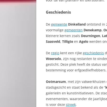
voor tal van planten- en diersoorten.
Geschiedenis
De
gemeente
Dinkelland
ontstond in 
voormalige
gemeenten
Denekamp
,
O
kleinere kernen zoals
Deurningen
,
La
Saasveld
,
Tilligte
en
Agelo
werden ond
De
regio
kent een rijke
geschiedenis
d
Weerselo
, zijn nog restanten te vind
gesticht. Deze plek heeft de status v
bestemming voor erfgoedliefhebbers.
Ootmarsum
, met zijn vakwerkhuizen
stadsgezicht en staat bekend als de “
galerieën en kunstinitiatieven. De st
evenementen, waaronder de jaarlijks
is voor deze
streek
.