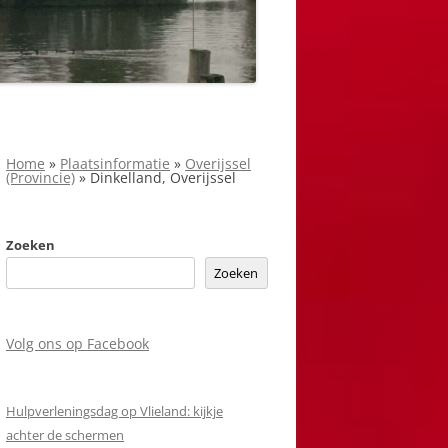
Home
»
Plaatsinformatie
»
Overijssel
(Provincie)
»
Dinkelland, Overijssel
Zoeken
Zoeken
Volg ons op Facebook
Hulpverleningsdag op Vlieland: kijkje
achter de schermen