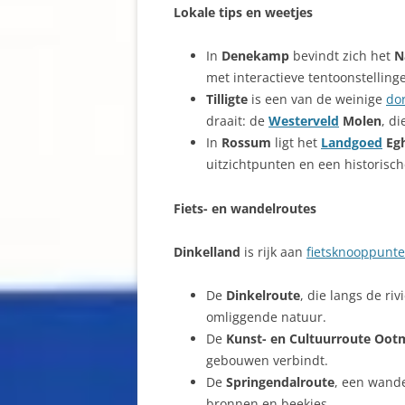
Lokale tips en weetjes
In
Denekamp
bevindt zich het
N
met interactieve tentoonstellinge
Tilligte
is een van de weinige
do
draait: de
Westerveld
Molen
, d
In
Rossum
ligt het
Landgoed
Egh
uitzichtpunten en een historische
Fiets- en wandelroutes
Dinkelland
is rijk aan
fietsknooppunt
De
Dinkelroute
, die langs de riv
omliggende natuur.
De
Kunst- en Cultuurroute Oo
gebouwen verbindt.
De
Springendalroute
, een wand
bronnen en beekjes.