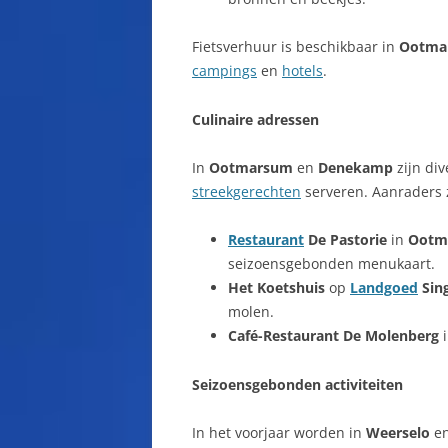
Fietsverhuur is beschikbaar in
Ootma
campings
en
hotels
.
Culinaire adressen
In
Ootmarsum
en
Denekamp
zijn di
streekgerechten
serveren. Aanraders z
Restaurant
De Pastorie
in
Ootm
seizoensgebonden menukaart.
Het Koetshuis
op
Landgoed
Sin
molen.
Café-Restaurant De Molenberg
Seizoensgebonden activiteiten
In het voorjaar worden in
Weerselo
e