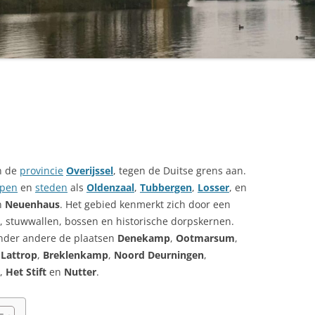
n de
provincie
Overijssel
, tegen de Duitse grens aan.
rpen
en
steden
als
Oldenzaal
,
Tubbergen
,
Losser
, en
n
Neuenhaus
. Het gebied kenmerkt zich door een
 stuwwallen, bossen en historische dorpskernen.
nder andere de plaatsen
Denekamp
,
Ootmarsum
,
,
Lattrop
,
Breklenkamp
,
Noord Deurningen
,
,
Het Stift
en
Nutter
.