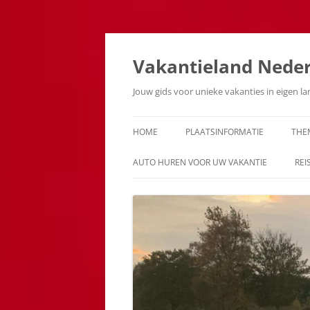
Ga
naar
de
Vakantieland Nede
inhoud
Jouw gids voor unieke vakanties in eigen l
HOME
PLAATSINFORMATIE
THE
AUTO HUREN VOOR UW VAKANTIE
REI