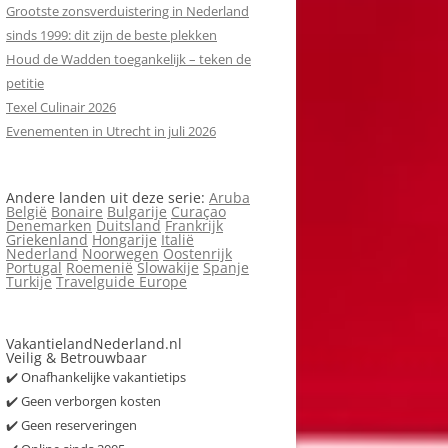
Grootste zonsverduistering in Nederland
sinds 1999: dit zijn de beste plekken
Houd de Wadden toegankelijk – teken de
petitie
Texel Culinair 2026
Evenementen in Utrecht in juli 2026
Andere landen uit deze serie:
Aruba
België
Bonaire
Bulgarije
Curaçao
Denemarken
Duitsland
Frankrijk
Griekenland
Hongarije
Italië
Nederland
Noorwegen
Oostenrijk
Portugal
Roemenië
Slowakije
Spanje
Turkije
Travelguide Europe
VakantielandNederland.nl
Veilig & Betrouwbaar
✔️ Onafhankelijke vakantietips
✔️ Geen verborgen kosten
✔️ Geen reserveringen