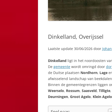
Dinkelland, Overijssel
Laatste update 30/06/2026 door
Johan
Dinkelland
ligt in het noordoosten va
De
gemeente
wordt omringd door
do
de Duitse plaatsen
Nordhorn
,
Lage
e
afwisselend landschap van beekdalen,
Binnen de gemeentegrenzen liggen o
Weerselo
,
Rossum
,
Saasveld
,
Tilligte
Deurningen
,
Groot Agelo
,
Klein Agelo
Snel naar: