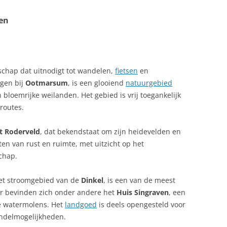
en
schap dat uitnodigt tot wandelen,
fietsen
en
egen bij
Ootmarsum
, is een glooiend
natuurgebied
bloemrijke weilanden. Het gebied is vrij toegankelijk
routes.
’t Roderveld
, dat bekendstaat om zijn heidevelden en
en van rust en ruimte, met uitzicht op het
chap.
het stroomgebied van de
Dinkel
, is een van de meest
er bevinden zich onder andere het
Huis Singraven
, een
e watermolens. Het
landgoed
is deels opengesteld voor
andelmogelijkheden.