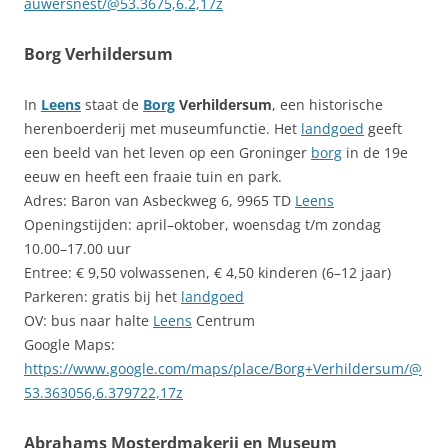
auwersnest/@53.3675,6.2,17z
Borg Verhildersum
In
Leens
staat de
Borg
Verhildersum
, een historische
herenboerderij met museumfunctie. Het
landgoed
geeft
een beeld van het leven op een Groninger
borg
in de 19e
eeuw en heeft een fraaie tuin en park.
Adres: Baron van Asbeckweg 6, 9965 TD
Leens
Openingstijden: april–oktober, woensdag t/m zondag
10.00–17.00 uur
Entree: € 9,50 volwassenen, € 4,50 kinderen (6–12 jaar)
Parkeren: gratis bij het
landgoed
OV: bus naar halte
Leens
Centrum
Google Maps:
https://www.google.com/maps/place/Borg+Verhildersum/@
53.363056,6.379722,17z
Abrahams Mosterdmakerij en Museum