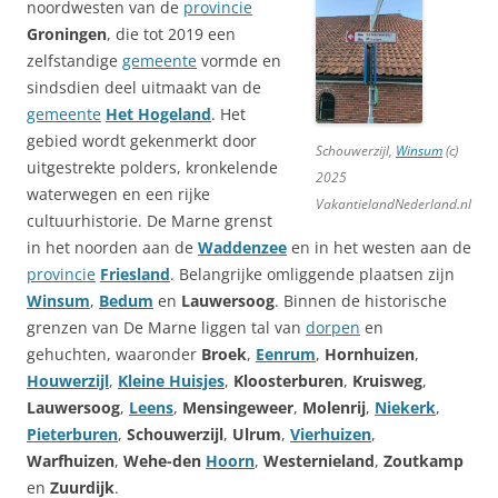
noordwesten van de
provincie
Groningen
, die tot 2019 een
zelfstandige
gemeente
vormde en
sindsdien deel uitmaakt van de
gemeente
Het Hogeland
. Het
gebied wordt gekenmerkt door
Schouwerzijl,
Winsum
(c)
uitgestrekte polders, kronkelende
2025
waterwegen en een rijke
VakantielandNederland.nl
cultuurhistorie. De Marne grenst
in het noorden aan de
Waddenzee
en in het westen aan de
provincie
Friesland
. Belangrijke omliggende plaatsen zijn
Winsum
,
Bedum
en
Lauwersoog
. Binnen de historische
grenzen van De Marne liggen tal van
dorpen
en
gehuchten, waaronder
Broek
,
Eenrum
,
Hornhuizen
,
Houwerzijl
,
Kleine Huisjes
,
Kloosterburen
,
Kruisweg
,
Lauwersoog
,
Leens
,
Mensingeweer
,
Molenrij
,
Niekerk
,
Pieterburen
,
Schouwerzijl
,
Ulrum
,
Vierhuizen
,
Warfhuizen
,
Wehe-den
Hoorn
,
Westernieland
,
Zoutkamp
en
Zuurdijk
.