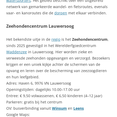
watersporters
. Het gebied beschikt over een uitgebreid
netwerk van gemarkeerde wandel- en fietsroutes, evenals
vaar- en kanoroutes die de
dorpen
met elkaar verbinden.
Zeehondencentrum Lauwersoog
Het bekendste uitje in de
regio
is het
Zeehondencentrum
,
sinds 2025 gevestigd in het Werelderfgoedcentrum
Waddenzee
in Lauwersoog. Hier worden zieke en
verweesde zeehonden opgevangen en verzorgd. Bezoekers
krijgen er een uniek kijkje achter de schermen van de
opvang en leren over de bescherming van zeezoogdieren
en hun leefgebied.
Adres: Haven 6, 9976 VN Lauwersoog
Openingstijden: dagelijks 10.00–17.00 uur
Entree: € 9,50 volwassenen, € 6,50 kinderen (4–12 jaar)
Parkeren: gratis bij het centrum
OV: busverbinding vanuit
Winsum
en
Leens
Google Maps: