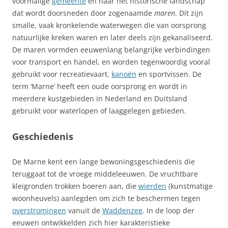
voormalige
gemeente
en naar het historische landschap
dat wordt doorsneden door zogenaamde
maren
. Dit zijn
smalle, vaak kronkelende waterwegen die van oorsprong
natuurlijke kreken waren en later deels zijn gekanaliseerd.
De maren vormden eeuwenlang belangrijke verbindingen
voor transport en handel, en worden tegenwoordig vooral
gebruikt voor recreatievaart,
kanoën
en sportvissen. De
term ‘Marne’ heeft een oude oorsprong en wordt in
meerdere kustgebieden in Nederland en Duitsland
gebruikt voor waterlopen of laaggelegen gebieden.
Geschiedenis
De Marne kent een lange bewoningsgeschiedenis die
teruggaat tot de vroege middeleeuwen. De vruchtbare
kleigronden trokken boeren aan, die
wierden
(kunstmatige
woonheuvels) aanlegden om zich te beschermen tegen
overstromingen
vanuit de
Waddenzee
. In de loop der
eeuwen ontwikkelden zich hier karakteristieke