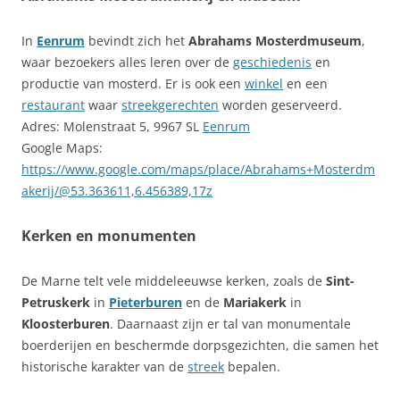
In
Eenrum
bevindt zich het
Abrahams Mosterdmuseum
,
waar bezoekers alles leren over de
geschiedenis
en
productie van mosterd. Er is ook een
winkel
en een
restaurant
waar
streekgerechten
worden geserveerd.
Adres: Molenstraat 5, 9967 SL
Eenrum
Google Maps:
https://www.google.com/maps/place/Abrahams+Mosterdm
akerij/@53.363611,6.456389,17z
Kerken en monumenten
De Marne telt vele middeleeuwse kerken, zoals de
Sint-
Petruskerk
in
Pieterburen
en de
Mariakerk
in
Kloosterburen
. Daarnaast zijn er tal van monumentale
boerderijen en beschermde dorpsgezichten, die samen het
historische karakter van de
streek
bepalen.