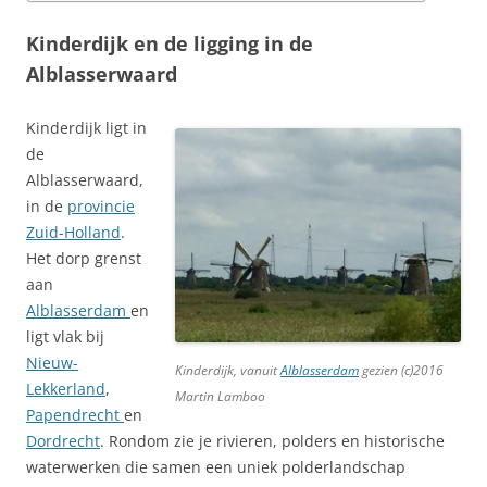
Kinderdijk en de ligging in de
Alblasserwaard
Kinderdijk ligt in
de
Alblasserwaard,
in de
provincie
Zuid-Holland
.
Het dorp grenst
aan
Alblasserdam
en
ligt vlak bij
Nieuw-
Kinderdijk, vanuit
Alblasserdam
gezien (c)2016
Lekkerland
,
Martin Lamboo
Papendrecht
en
Dordrecht
. Rondom zie je rivieren, polders en historische
waterwerken die samen een uniek polderlandschap