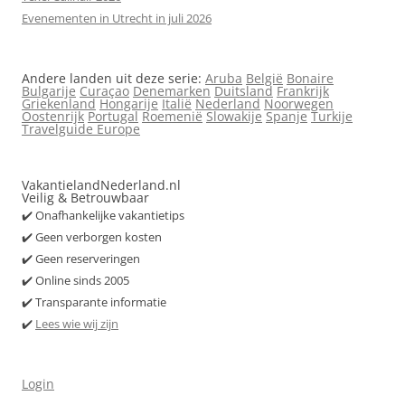
Evenementen in Utrecht in juli 2026
Andere landen uit deze serie:
Aruba
België
Bonaire
Bulgarije
Curaçao
Denemarken
Duitsland
Frankrijk
Griekenland
Hongarije
Italië
Nederland
Noorwegen
Oostenrijk
Portugal
Roemenië
Slowakije
Spanje
Turkije
Travelguide Europe
VakantielandNederland.nl
Veilig & Betrouwbaar
✔️ Onafhankelijke vakantietips
✔️ Geen verborgen kosten
✔️ Geen reserveringen
✔️ Online sinds 2005
✔️ Transparante informatie
✔️
Lees wie wij zijn
Login