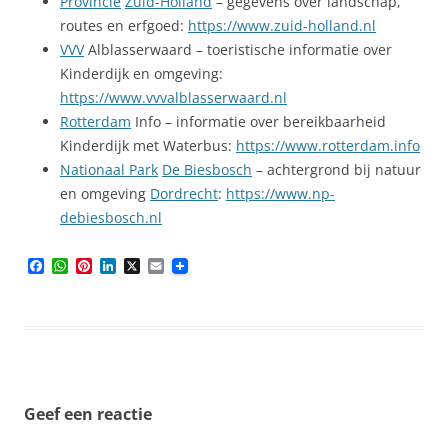
Provincie
Zuid-Holland
– gegevens over landschap,
routes en erfgoed:
https://www.zuid-holland.nl
VVV
Alblasserwaard – toeristische informatie over
Kinderdijk en omgeving:
https://www.vvvalblasserwaard.nl
Rotterdam
Info – informatie over bereikbaarheid
Kinderdijk met Waterbus:
https://www.rotterdam.info
Nationaal Park
De Biesbosch
– achtergrond bij natuur
en omgeving
Dordrecht
:
https://www.np-
debiesbosch.nl
F
W
P
L
X
E
a
h
i
i
m
c
a
n
n
a
e
t
t
k
i
b
s
e
e
l
o
A
r
d
o
p
e
I
k
p
s
n
t
Geef een reactie