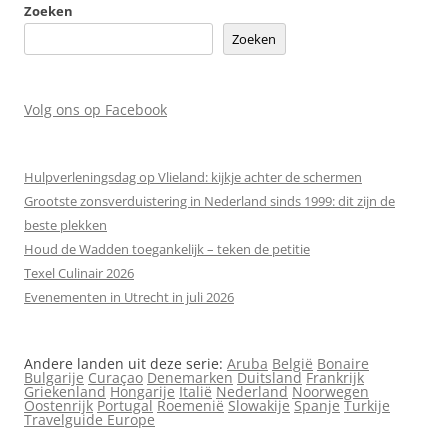
Zoeken
Zoeken
Volg ons op Facebook
Hulpverleningsdag op Vlieland: kijkje achter de schermen
Grootste zonsverduistering in Nederland sinds 1999: dit zijn de
beste plekken
Houd de Wadden toegankelijk – teken de petitie
Texel Culinair 2026
Evenementen in Utrecht in juli 2026
Andere landen uit deze serie:
Aruba
België
Bonaire
Bulgarije
Curaçao
Denemarken
Duitsland
Frankrijk
Griekenland
Hongarije
Italië
Nederland
Noorwegen
Oostenrijk
Portugal
Roemenië
Slowakije
Spanje
Turkije
Travelguide Europe