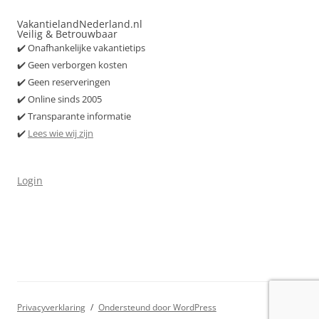
VakantielandNederland.nl
Veilig & Betrouwbaar
✔️ Onafhankelijke vakantietips
✔️ Geen verborgen kosten
✔️ Geen reserveringen
✔️ Online sinds 2005
✔️ Transparante informatie
✔️
Lees wie wij zijn
Login
Privacyverklaring
Ondersteund door WordPress