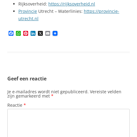
Rijksoverheid:
https://rijksoverheid.nl
Provincie
Utrecht – Waterlinies:
https://provincie-
utrecht.nl
F
W
P
L
X
E
a
h
i
i
m
c
a
n
n
a
e
t
t
k
i
b
s
e
e
l
o
A
r
d
o
p
e
I
k
p
s
n
t
Geef een reactie
Je e-mailadres wordt niet gepubliceerd.
Vereiste velden
zijn gemarkeerd met
*
Reactie
*