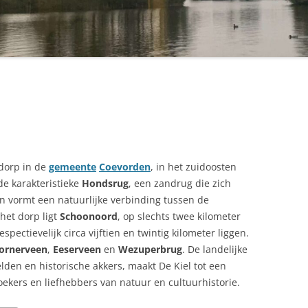
 dorp in de
gemeente
Coevorden
, in het zuidoosten
 de karakteristieke
Hondsrug
, een zandrug die zich
en vormt een natuurlijke verbinding tussen de
het dorp ligt
Schoonoord
, op slechts twee kilometer
spectievelijk circa vijftien en twintig kilometer liggen.
ornerveen
,
Eeserveen
en
Wezuperbrug
. De landelijke
lden en historische akkers, maakt De Kiel tot een
ekers en liefhebbers van natuur en cultuurhistorie.