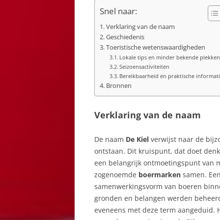
Snel naar:
Verklaring van de naam
Geschiedenis
Toeristische wetenswaardigheden
Lokale tips en minder bekende plekke
Seizoensactiviteiten
Bereikbaarheid en praktische informat
Bronnen
Verklaring van de naam
De naam
De Kiel
verwijst naar de bij
ontstaan. Dit kruispunt, dat doet denk
een belangrijk ontmoetingspunt van
zogenoemde
boermarken
samen. Een
samenwerkingsvorm van boeren binn
gronden en belangen werden beheerd.
eveneens met deze term aangeduid. He