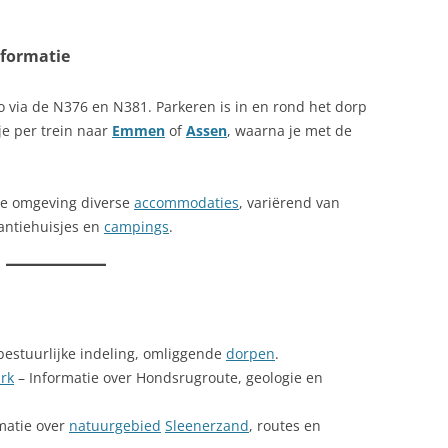
nformatie
o via de N376 en N381. Parkeren is in en rond het dorp
je per trein naar
Emmen
of
Assen
, waarna je met de
n de omgeving diverse
accommodaties
, variërend van
kantiehuisjes en
campings
.
 bestuurlijke indeling, omliggende
dorpen
.
rk
– Informatie over Hondsrugroute, geologie en
matie over
natuurgebied
Sleenerzand
, routes en