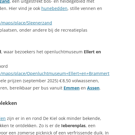
rzand
, een uitgestrekt bos- en heidegebied met
en. Hier vind je ook
hunebedden
, stille vennen en
m/maps/place/Sleenerzand
plaatsen, onder andere bij de recreatieplas
d
, waar bezoekers het openluchtmuseum
Ellert en
oord
om/maps/place/Openluchtmuseum+Ellert+en+Brammert
ele prijzen (september 2025) € 8,50 volwassenen,
keren, bereikbaar per bus vanuit
Emmen
en
Assen
.
plekken
den
zijn er in en rond De Kiel ook minder bekende,
kken te ontdekken. Zo is er de
Ieberenplas
, een
voor een zomerse picknick of een verfrissende duik. In