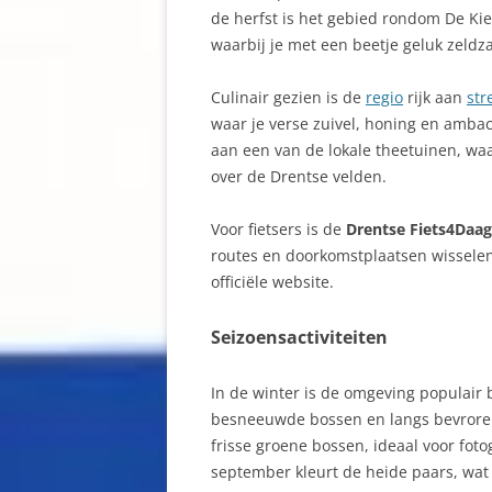
de herfst is het gebied rondom De Ki
waarbij je met een beetje geluk zeldz
Culinair gezien is de
regio
rijk aan
str
waar je verse zuivel, honing en ambac
aan een van de lokale theetuinen, waa
over de Drentse velden.
Voor fietsers is de
Drentse Fiets4Daa
routes en doorkomstplaatsen wisselen 
officiële website.
Seizoensactiviteiten
In de winter is de omgeving populair 
besneeuwde bossen en langs bevroren
frisse groene bossen, ideaal voor fot
september kleurt de heide paars, wat