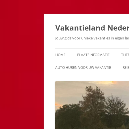
Ga
naar
de
Vakantieland Nede
inhoud
Jouw gids voor unieke vakanties in eigen l
HOME
PLAATSINFORMATIE
THE
AUTO HUREN VOOR UW VAKANTIE
REI