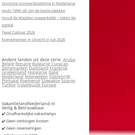
Grootste zonsverduistering in Nederland
sinds 1999: dit zijn de beste plekken
Houd de Wadden toegankelijk – teken de
petitie
Texel Culinair 2026
Evenementen in Utrecht in juli 2026
Andere landen uit deze serie:
Aruba
België
Bonaire
Bulgarije
Curaçao
Denemarken
Duitsland
Frankrijk
Griekenland
Hongarije
Italië
Nederland
Noorwegen
Oostenrijk
Portugal
Roemenië
Slowakije
Spanje
Turkije
Travelguide Europe
VakantielandNederland.nl
Veilig & Betrouwbaar
✔️ Onafhankelijke vakantietips
✔️ Geen verborgen kosten
✔️ Geen reserveringen