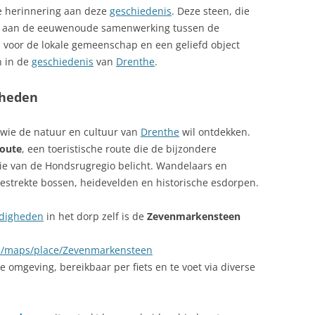
e herinnering aan deze
geschiedenis
. Deze steen, die
rt aan de eeuwenoude samenwerking tussen de
l voor de lokale gemeenschap en een geliefd object
n in de
geschiedenis
van
Drenthe
.
gheden
r wie de natuur en cultuur van
Drenthe
wil ontdekken.
oute
, een toeristische route die de bijzondere
rie van de Hondsrugregio belicht. Wandelaars en
gestrekte bossen, heidevelden en historische esdorpen.
digheden
in het dorp zelf is de
Zevenmarkensteen
m/maps/place/Zevenmarkensteen
te omgeving, bereikbaar per fiets en te voet via diverse