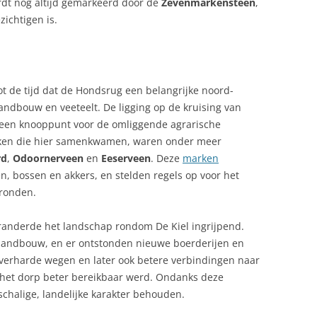
rdt nog altijd gemarkeerd door de
Zevenmarkensteen
,
zichtigen is.
ot de tijd dat de Hondsrug een belangrijke noord-
andbouw en veeteelt. De ligging op de kruising van
 een knooppunt voor de omliggende agrarische
en die hier samenkwamen, waren onder meer
rd
,
Odoornerveen
en
Eeserveen
. Deze
marken
, bossen en akkers, en stelden regels op voor het
ronden.
randerde het landschap rondom De Kiel ingrijpend.
landbouw, en er ontstonden nieuwe boerderijen en
 verharde wegen en later ook betere verbindingen naar
het dorp beter bereikbaar werd. Ondanks deze
schalige, landelijke karakter behouden.