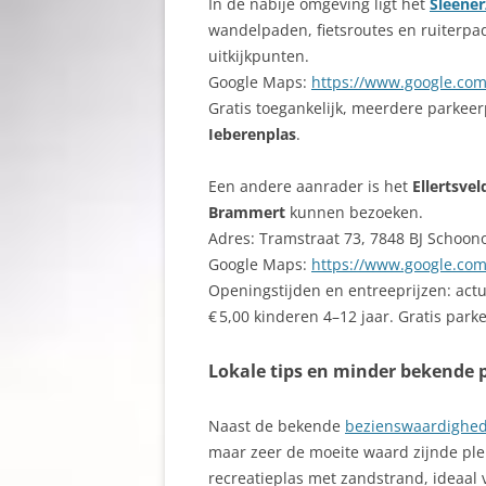
In de nabije omgeving ligt het
Sleene
wandelpaden, fietsroutes en ruiterpad
uitkijkpunten.
Google Maps:
https://www.google.co
Gratis toegankelijk, meerdere parkeer
Ieberenplas
.
Een andere aanrader is het
Ellertsvel
Brammert
kunnen bezoeken.
Adres: Tramstraat 73, 7848 BJ Schoon
Google Maps:
https://www.google.c
Openingstijden en entreeprijzen: actu
€ 5,00 kinderen 4–12 jaar. Gratis par
Lokale tips en minder bekende 
Naast de bekende
bezienswaardighe
maar zeer de moeite waard zijnde ple
recreatieplas met zandstrand, ideaal 