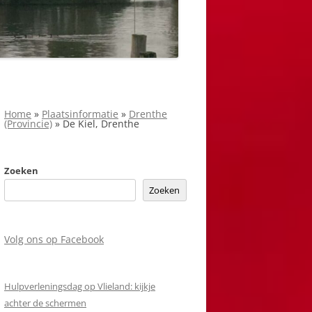
Home
»
Plaatsinformatie
»
Drenthe
(Provincie)
»
De Kiel, Drenthe
Zoeken
Zoeken
Volg ons op Facebook
Hulpverleningsdag op Vlieland: kijkje
achter de schermen