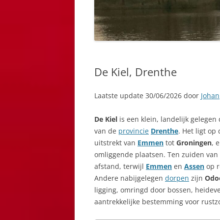
De Kiel, Drenthe
Laatste update 30/06/2026 door
Johan
De Kiel
is een klein, landelijk gelegen
van de
provincie
Drenthe
. Het ligt op
uitstrekt van
Emmen
tot
Groningen
, 
omliggende plaatsen. Ten zuiden van 
afstand, terwijl
Emmen
en
Assen
op re
Andere nabijgelegen
dorpen
zijn
Odo
ligging, omringd door bossen, heideve
aantrekkelijke bestemming voor rustzo