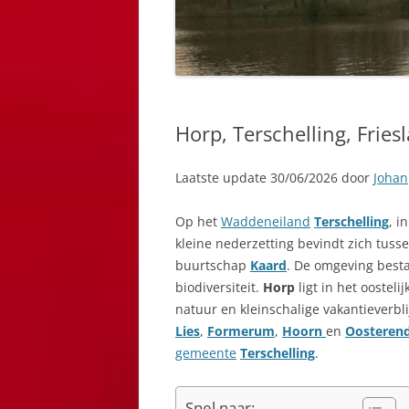
Horp, Terschelling, Fries
Laatste update 30/06/2026 door
Johan
Op het
Waddeneiland
Terschelling
, i
kleine nederzetting bevindt zich tuss
buurtschap
Kaard
. De omgeving besta
biodiversiteit.
Horp
ligt in het oosteli
natuur en kleinschalige vakantieverbl
Lies
,
Formerum
,
Hoorn
en
Oosteren
gemeente
Terschelling
.
Snel naar: