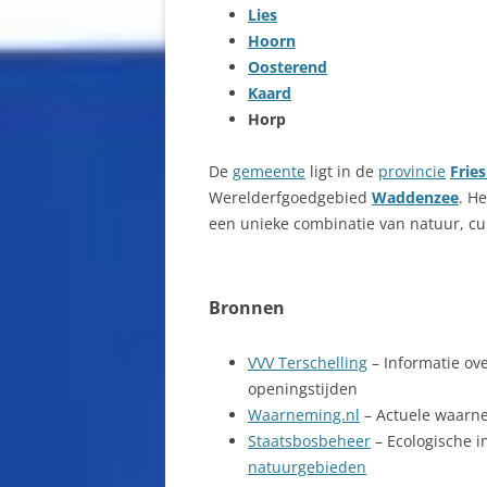
Lies
Hoorn
Oosterend
Kaard
Horp
De
gemeente
ligt in de
provincie
Frie
Werelderfgoedgebied
Waddenzee
. H
een unieke combinatie van natuur, cul
Bronnen
VVV Terschelling
– Informatie ov
openingstijden
Waarneming.nl
– Actuele waarne
Staatsbosbeheer
– Ecologische i
natuurgebieden