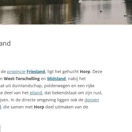
land
n de
provincie
Friesland
, ligt het gehucht
Horp
. Deze
en
West-Terschelling
en
Midsland
, nabij het
at uit duinlandschap, polderwegen en een rijke
jke deel van het
eiland
, dat bekendstaat om zijn rust,
ijven. In de directe omgeving liggen ook de
dorpen
d
, die samen met
Horp
deel uitmaken van de