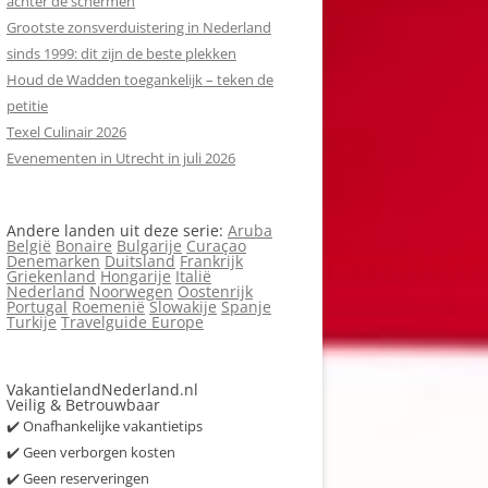
achter de schermen
Grootste zonsverduistering in Nederland
sinds 1999: dit zijn de beste plekken
Houd de Wadden toegankelijk – teken de
petitie
Texel Culinair 2026
Evenementen in Utrecht in juli 2026
Andere landen uit deze serie:
Aruba
België
Bonaire
Bulgarije
Curaçao
Denemarken
Duitsland
Frankrijk
Griekenland
Hongarije
Italië
Nederland
Noorwegen
Oostenrijk
Portugal
Roemenië
Slowakije
Spanje
Turkije
Travelguide Europe
VakantielandNederland.nl
Veilig & Betrouwbaar
✔️ Onafhankelijke vakantietips
✔️ Geen verborgen kosten
✔️ Geen reserveringen