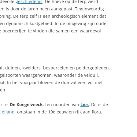
devolle
geschiedenis
. De hoeve op de terp werd
 en is door de jaren heen aangepast. Tegenwoordig
ning. De terp zelf is een archeologisch element dat
en dynamisch kustgebied. In de omgeving zijn oude
ke boerderijen te vinden die samen een waardevol
uit duinen, kwelders, bospercelen en poldergebieden.
ogelsoorten waargenomen, waaronder de velduil,
t. In het voorjaar bloeien de duinvalleien vol met
en.
rt is
De Koegelwieck
, ten noorden van
Lies
. Dit is de
t
eiland
, ontstaan in de 19e eeuw en rijk aan flora.