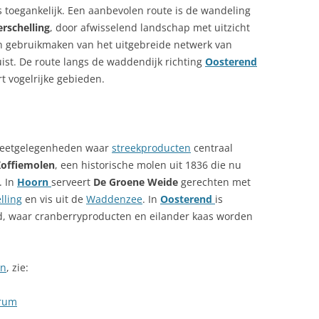
 toegankelijk. Een aanbevolen route is de wandeling
rschelling
, door afwisselend landschap met uitzicht
en gebruikmaken van het uitgebreide netwerk van
ist. De route langs de waddendijk richting
Oosterend
t vogelrijke gebieden.
e eetgelegenheden waar
streekproducten
centraal
Koffiemolen
, een historische molen uit 1836 die nu
. In
Hoorn
serveert
De Groene Weide
gerechten met
lling
en vis uit de
Waddenzee
. In
Oosterend
is
d, waar cranberryproducten en eilander kaas worden
en
, zie:
erum