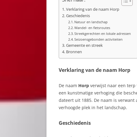
Verklaring van de naam Horp
Geschiedenis
Natuur en landschap
Wandel- en fietsroutes
Streekgerechten en lokale adressen
Seizoensgebonden activiteiten
Gemeente en streek
Bronnen
Verklaring van de naam Horp
De naam
Horp
verwijst naar een terp
een kunstmatige verhoging die besc
dateert uit 1885. De naam is verwant 
verhoogde plek in het landschap.
Geschiedenis