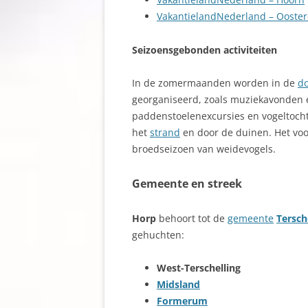
VakantielandNederland – Ooste
Seizoensgebonden activiteiten
In de zomermaanden worden in de
d
georganiseerd, zoals muziekavonden e
paddenstoelenexcursies en vogeltocht
het
strand
en door de duinen. Het voo
broedseizoen van weidevogels.
Gemeente en streek
Horp
behoort tot de
gemeente
Tersch
gehuchten:
West-Terschelling
Midsland
Formerum