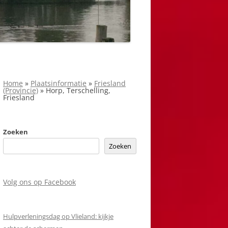
Home
»
Plaatsinformatie
»
Friesland
(Provincie)
»
Horp, Terschelling,
Friesland
Zoeken
Zoeken
Volg ons op Facebook
Hulpverleningsdag op Vlieland: kijkje