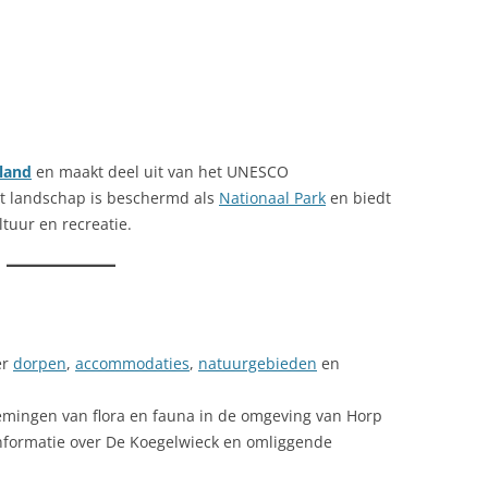
sland
en maakt deel uit van het UNESCO
et landschap is beschermd als
Nationaal Park
en biedt
tuur en recreatie.
er
dorpen
,
accommodaties
,
natuurgebieden
en
mingen van flora en fauna in de omgeving van Horp
nformatie over De Koegelwieck en omliggende