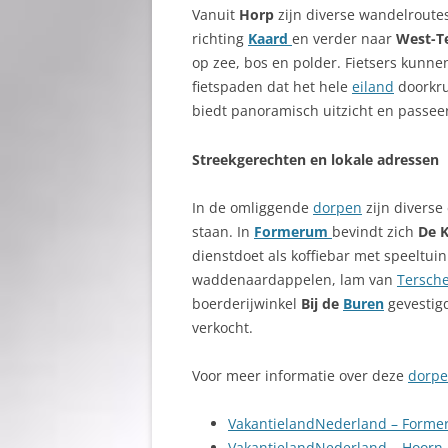
Vanuit
Horp
zijn diverse wandelroutes
richting
Kaard
en verder naar
West-Te
op zee, bos en polder. Fietsers kunn
fietspaden dat het hele
eiland
doorkru
biedt panoramisch uitzicht en passeer
Streekgerechten en lokale adressen
In de omliggende
dorpen
zijn divers
staan. In
Formerum
bevindt zich
De 
dienstdoet als koffiebar met speeltuin
waddenaardappelen, lam van
Tersche
boerderijwinkel
Bij de
Buren
gevestig
verkocht.
Voor meer informatie over deze
dorp
VakantielandNederland – Form
VakantielandNederland – Hoorn