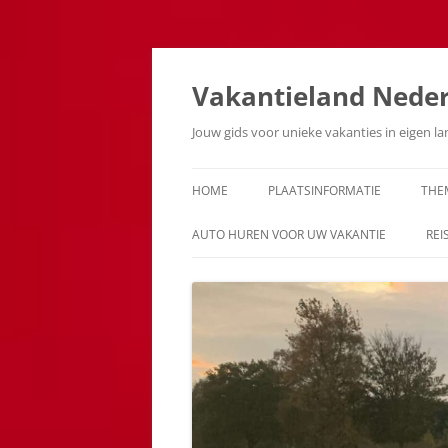
Ga
naar
de
Vakantieland Nede
inhoud
Jouw gids voor unieke vakanties in eigen l
HOME
PLAATSINFORMATIE
THE
AUTO HUREN VOOR UW VAKANTIE
REI