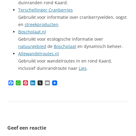
duinranden rond Kaard.
Terschellinger Cranberries
Gebruikt voor informatie over cranberryvelden, oogst
en
streekproducten
.
Boschplaat.nl
Gebruikt voor ecologische informatie over
natuurgebied
de
Boschplaat
en dynamisch beheer.
Allewandelroutes.nl
Gebruikt voor wandelroutes in en rond Kaard,
inclusief duinrandroute naar
Lies
.
F
W
P
L
X
E
a
h
i
i
m
c
a
n
n
a
e
t
t
k
i
b
s
e
e
l
o
A
r
d
o
p
e
I
k
p
s
n
t
Geef een reactie