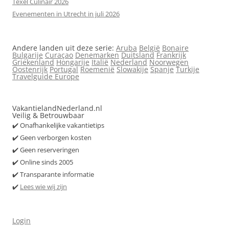
Texel Culinair 2026
Evenementen in Utrecht in juli 2026
Andere landen uit deze serie:
Aruba
België
Bonaire
Bulgarije
Curaçao
Denemarken
Duitsland
Frankrijk
Griekenland
Hongarije
Italië
Nederland
Noorwegen
Oostenrijk
Portugal
Roemenië
Slowakije
Spanje
Turkije
Travelguide Europe
VakantielandNederland.nl
Veilig & Betrouwbaar
✔️ Onafhankelijke vakantietips
✔️ Geen verborgen kosten
✔️ Geen reserveringen
✔️ Online sinds 2005
✔️ Transparante informatie
✔️
Lees wie wij zijn
Login