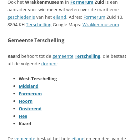
Ook het
Wrakkenmuseum
in
Formerum
Zuid
is een
aanrader voor wie meer wil weten over de maritieme
geschiedenis
van het
eiland
. Adres:
Formerum
Zuid 13,
8894 KH
Terschelling
Google Maps:
Wrakkenmuseum
Gemeente Terschelling
Kaard
behoort tot de
gemeente
Terschelling
, die bestaat
uit de volgende
dorpen
:
West-Terschelling
Midsland
Formerum
Hoorn
Oosterend
Hee
Kaard
De
gemeente
beslaat het hele
eiland
en een deel van de