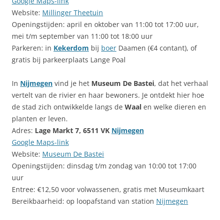
Google Maps-link
Website:
Millinger Theetuin
Openingstijden: april en oktober van 11:00 tot 17:00 uur,
mei t/m september van 11:00 tot 18:00 uur
Parkeren: in
Kekerdom
bij
boer
Daamen (€4 contant), of
gratis bij parkeerplaats Lange Poal
In
Nijmegen
vind je het
Museum De Bastei
, dat het verhaal
vertelt van de rivier en haar bewoners. Je ontdekt hier hoe
de stad zich ontwikkelde langs de
Waal
en welke dieren en
planten er leven.
Adres:
Lage Markt 7, 6511 VK
Nijmegen
Google Maps-link
Website:
Museum De Bastei
Openingstijden: dinsdag t/m zondag van 10:00 tot 17:00
uur
Entree: €12,50 voor volwassenen, gratis met Museumkaart
Bereikbaarheid: op loopafstand van station
Nijmegen