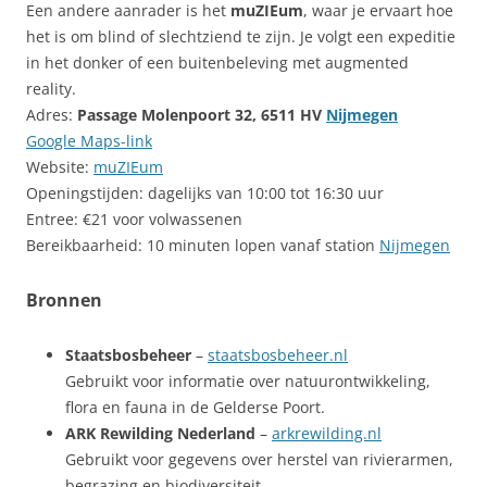
Een andere aanrader is het
muZIEum
, waar je ervaart hoe
het is om blind of slechtziend te zijn. Je volgt een expeditie
in het donker of een buitenbeleving met augmented
reality.
Adres:
Passage Molenpoort 32, 6511 HV
Nijmegen
Google Maps-link
Website:
muZIEum
Openingstijden: dagelijks van 10:00 tot 16:30 uur
Entree: €21 voor volwassenen
Bereikbaarheid: 10 minuten lopen vanaf station
Nijmegen
Bronnen
Staatsbosbeheer
–
staatsbosbeheer.nl
Gebruikt voor informatie over natuurontwikkeling,
flora en fauna in de Gelderse Poort.
ARK Rewilding Nederland
–
arkrewilding.nl
Gebruikt voor gegevens over herstel van rivierarmen,
begrazing en biodiversiteit.