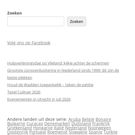
Zoeken
Zoeken
Volg ons op Facebook
Hulpverleningsdag op Vlieland: kijkje achter de schermen
Grootste zonsverduistering in Nederland sinds 1999: dit zijn de
beste plekken
Houd de Wadden toegankelijk – teken de petitie
Texel Culinair 2026
Evenementen in Utrecht in juli 2026
Andere landen uit deze serie:
Aruba
België
Bonaire
Bulgarije
Curaçao
Denemarken
Duitsland
Frankrijk
Griekenland
Hongarije
Italië
Nederland
Noorwegen
Oostenrijk
Portugal
Roemenië
Slowakije
Spanje
Turkije