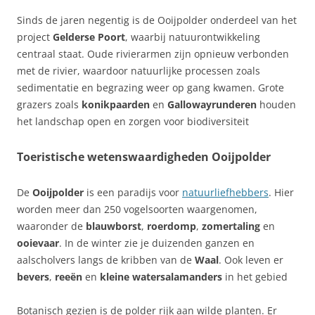
Sinds de jaren negentig is de Ooijpolder onderdeel van het
project
Gelderse Poort
, waarbij natuurontwikkeling
centraal staat. Oude rivierarmen zijn opnieuw verbonden
met de rivier, waardoor natuurlijke processen zoals
sedimentatie en begrazing weer op gang kwamen. Grote
grazers zoals
konikpaarden
en
Gallowayrunderen
houden
het landschap open en zorgen voor biodiversiteit
Toeristische wetenswaardigheden Ooijpolder
De
Ooijpolder
is een paradijs voor
natuurliefhebbers
. Hier
worden meer dan 250 vogelsoorten waargenomen,
waaronder de
blauwborst
,
roerdomp
,
zomertaling
en
ooievaar
. In de winter zie je duizenden ganzen en
aalscholvers langs de kribben van de
Waal
. Ook leven er
bevers
,
reeën
en
kleine watersalamanders
in het gebied
Botanisch gezien is de polder rijk aan wilde planten. Er