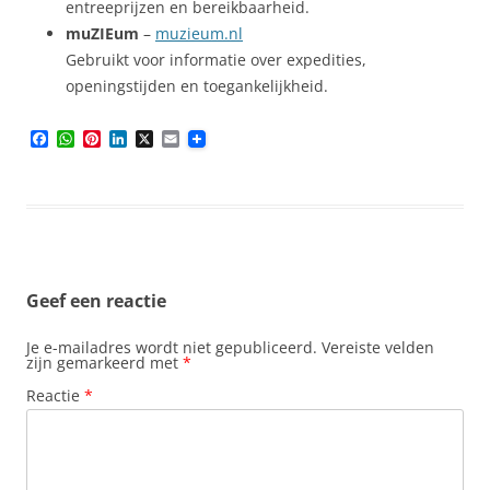
entreeprijzen en bereikbaarheid.
muZIEum
–
muzieum.nl
Gebruikt voor informatie over expedities,
openingstijden en toegankelijkheid.
F
W
P
L
X
E
a
h
i
i
m
c
a
n
n
a
e
t
t
k
i
b
s
e
e
l
o
A
r
d
o
p
e
I
k
p
s
n
t
Geef een reactie
Je e-mailadres wordt niet gepubliceerd.
Vereiste velden
zijn gemarkeerd met
*
Reactie
*