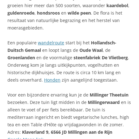
groeien hier meer dan 500 soorten, waaronder
kaardebol
,
guldenroede
,
hondsroos
en
wilde peen
. De flora is het
resultaat van natuurlijke begrazing en het herstel van
moerasgebieden.
Een populaire
wandelroute
start bij het
Hollandsch-
Duitsch Gemaal
en loopt langs de
Oude Waal
, de
Groenlanden
en de voormalige
steenfabriek De Vlietberg
.
Onderweg kom je langs uitkijkpunten, vogelhutten en
historische dijkhuisjes. De route is circa 10 km lang en
deels onverhard.
Honden
zijn aangelijnd toegestaan.
Voor een bijzondere ervaring kun je de
Millinger Theetuin
bezoeken. Deze tuin ligt midden in de
Millingerwaard
en is
alleen te voet of per fiets bereikbaar. De tuin is
mediterraan ingericht en biedt vegetarische lunches, high
tea en een Table d’Hôte op vrijdagavonden in de zomer.
Adres:
Klaverland 9, 6566 JD Millingen aan de Rijn