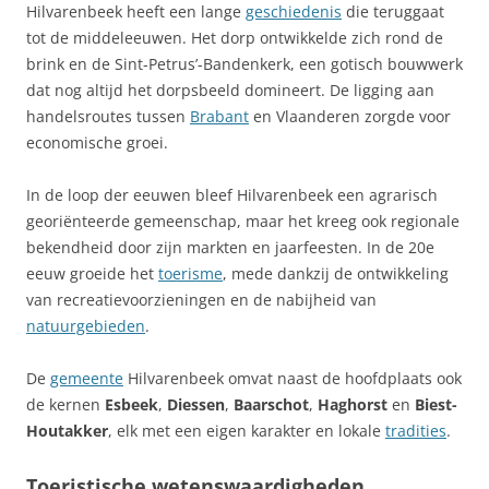
Hilvarenbeek heeft een lange
geschiedenis
die teruggaat
tot de middeleeuwen. Het dorp ontwikkelde zich rond de
brink en de Sint-Petrus’-Bandenkerk, een gotisch bouwwerk
dat nog altijd het dorpsbeeld domineert. De ligging aan
handelsroutes tussen
Brabant
en Vlaanderen zorgde voor
economische groei.
In de loop der eeuwen bleef Hilvarenbeek een agrarisch
georiënteerde gemeenschap, maar het kreeg ook regionale
bekendheid door zijn markten en jaarfeesten. In de 20e
eeuw groeide het
toerisme
, mede dankzij de ontwikkeling
van recreatievoorzieningen en de nabijheid van
natuurgebieden
.
De
gemeente
Hilvarenbeek omvat naast de hoofdplaats ook
de kernen
Esbeek
,
Diessen
,
Baarschot
,
Haghorst
en
Biest-
Houtakker
, elk met een eigen karakter en lokale
tradities
.
Toeristische wetenswaardigheden