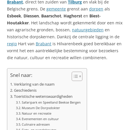
Brabant
, direct ten zuiden van
Tilburg
en vlak bij de
Belgische grens. De
gemeente
grenst aan
dorpen
als
Esbeek
,
Diessen
,
Baarschot
,
Haghorst
en
Biest-
Houtakker
. Het landschap wordt gekenmerkt door een mix
van agrarische gronden, bossen,
natuurgebieden
en
historische dorpskernen. Dankzij de centrale ligging in de
regio
Hart van
Brabant
is Hilvarenbeek goed bereikbaar en
vormt het een aantrekkelijke bestemming voor bezoekers
die natuur, cultuur en recreatie willen combineren.
Snel naar:
Verklaring van de naam
Geschiedenis
Toeristische wetenswaardigheden
Safaripark en Speelland Beekse Bergen
Museum De Dorpsdokter
Natuur en recreatie
Evenementen en cultuur
Culinaire adressen
Fiets- en wandelroutes