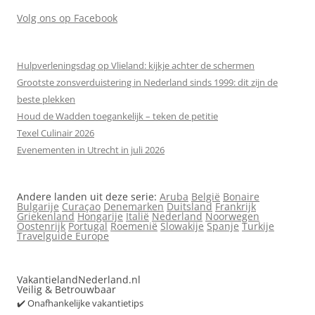
Volg ons op Facebook
Hulpverleningsdag op Vlieland: kijkje achter de schermen
Grootste zonsverduistering in Nederland sinds 1999: dit zijn de
beste plekken
Houd de Wadden toegankelijk – teken de petitie
Texel Culinair 2026
Evenementen in Utrecht in juli 2026
Andere landen uit deze serie:
Aruba
België
Bonaire
Bulgarije
Curaçao
Denemarken
Duitsland
Frankrijk
Griekenland
Hongarije
Italië
Nederland
Noorwegen
Oostenrijk
Portugal
Roemenië
Slowakije
Spanje
Turkije
Travelguide Europe
VakantielandNederland.nl
Veilig & Betrouwbaar
✔️ Onafhankelijke vakantietips