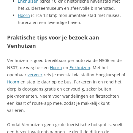
Enkhuizen
(circa 10 km): historische havenstad met
het Zuiderzeemuseum en sfeervolle binnenstad.
Hoorn
(circa 12 km): monumentale stad met musea,
horeca en een levendige haven.
Praktische tips voor je bezoek aan
Venhuizen
Venhuizen is goed bereikbaar per auto via de N506 en de
N307, de weg tussen
Hoorn
en
Enkhuizen
. Met het
openbaar
vervoer
reis je meestal via station Hoogkarspel of
Hoorn
en stap je daar op de bus. Parkeren in en rond het
dorp is doorgaans gratis en eenvoudig, zeker buiten
piekmomenten. Neem voor wandelingen en fietstochten
een kaart of route-app mee, zodat je makkelijk kunt
variëren.
Omdat Venhuizen geen grote toeristische hotspot is, voelt
een bezoek vaak ontspannen. Je deelt de dijk en de