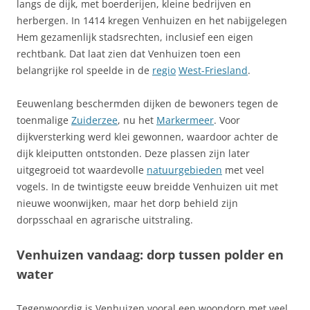
langs de dijk, met boerderijen, kleine bedrijven en
herbergen. In 1414 kregen Venhuizen en het nabijgelegen
Hem gezamenlijk stadsrechten, inclusief een eigen
rechtbank. Dat laat zien dat Venhuizen toen een
belangrijke rol speelde in de
regio
West-Friesland
.
Eeuwenlang beschermden dijken de bewoners tegen de
toenmalige
Zuiderzee
, nu het
Markermeer
. Voor
dijkversterking werd klei gewonnen, waardoor achter de
dijk kleiputten ontstonden. Deze plassen zijn later
uitgegroeid tot waardevolle
natuurgebieden
met veel
vogels. In de twintigste eeuw breidde Venhuizen uit met
nieuwe woonwijken, maar het dorp behield zijn
dorpsschaal en agrarische uitstraling.
Venhuizen vandaag: dorp tussen polder en
water
Tegenwoordig is Venhuizen vooral een woondorp met veel