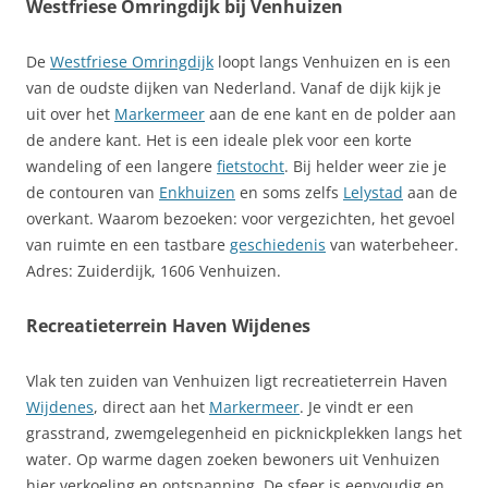
Westfriese Omringdijk bij Venhuizen
De
Westfriese Omringdijk
loopt langs Venhuizen en is een
van de oudste dijken van Nederland. Vanaf de dijk kijk je
uit over het
Markermeer
aan de ene kant en de polder aan
de andere kant. Het is een ideale plek voor een korte
wandeling of een langere
fietstocht
. Bij helder weer zie je
de contouren van
Enkhuizen
en soms zelfs
Lelystad
aan de
overkant. Waarom bezoeken: voor vergezichten, het gevoel
van ruimte en een tastbare
geschiedenis
van waterbeheer.
Adres: Zuiderdijk, 1606 Venhuizen.
Recreatieterrein Haven Wijdenes
Vlak ten zuiden van Venhuizen ligt recreatieterrein Haven
Wijdenes
, direct aan het
Markermeer
. Je vindt er een
grasstrand, zwemgelegenheid en picknickplekken langs het
water. Op warme dagen zoeken bewoners uit Venhuizen
hier verkoeling en ontspanning. De sfeer is eenvoudig en