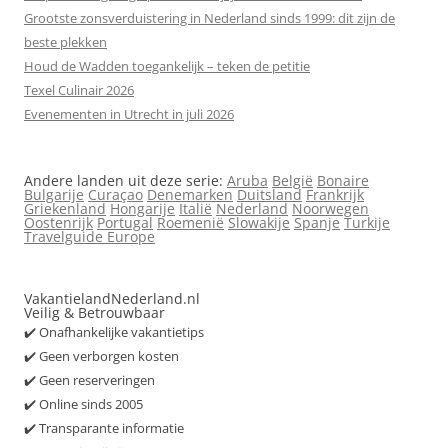
Grootste zonsverduistering in Nederland sinds 1999: dit zijn de
beste plekken
Houd de Wadden toegankelijk – teken de petitie
Texel Culinair 2026
Evenementen in Utrecht in juli 2026
Andere landen uit deze serie:
Aruba
België
Bonaire
Bulgarije
Curaçao
Denemarken
Duitsland
Frankrijk
Griekenland
Hongarije
Italië
Nederland
Noorwegen
Oostenrijk
Portugal
Roemenië
Slowakije
Spanje
Turkije
Travelguide Europe
VakantielandNederland.nl
Veilig & Betrouwbaar
✔️ Onafhankelijke vakantietips
✔️ Geen verborgen kosten
✔️ Geen reserveringen
✔️ Online sinds 2005
✔️ Transparante informatie