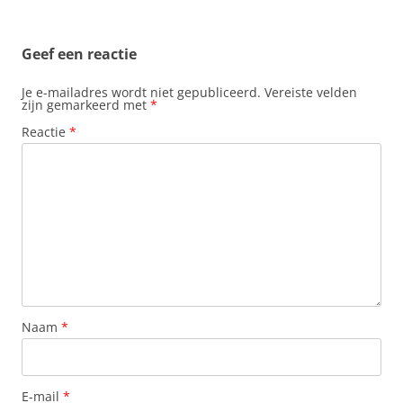
o
p
e
I
k
p
s
n
t
Geef een reactie
Je e-mailadres wordt niet gepubliceerd.
Vereiste velden
zijn gemarkeerd met
*
Reactie
*
Naam
*
E-mail
*