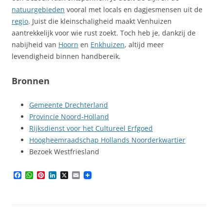
natuurgebieden
vooral met locals en dagjesmensen uit de
regio
. Juist die kleinschaligheid maakt Venhuizen
aantrekkelijk voor wie rust zoekt. Toch heb je, dankzij de
nabijheid van
Hoorn
en
Enkhuizen
, altijd meer
levendigheid binnen handbereik.
Bronnen
Gemeente Drechterland
Provincie Noord-Holland
Rijksdienst voor het Cultureel Erfgoed
Hoogheemraadschap Hollands Noorderkwartier
Bezoek Westfriesland
F
W
P
L
X
E
a
h
i
i
m
c
a
n
n
a
e
t
t
k
i
b
s
e
e
l
o
A
r
d