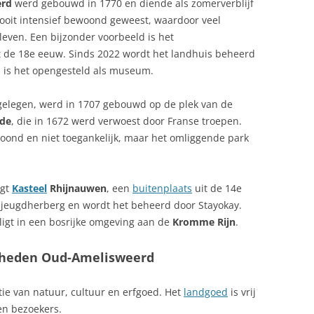
erd
werd gebouwd in 1770 en diende als zomerverblijf
nooit intensief bewoond geweest, waardoor veel
even. Een bijzonder voorbeeld is het
 de 18e eeuw. Sinds 2022 wordt het landhuis beheerd
n is het opengesteld als museum.
r gelegen, werd in 1707 gebouwd op de plek van de
de
, die in 1672 werd verwoest door Franse troepen.
woond en niet toegankelijk, maar het omliggende park
igt
Kasteel
Rhijnauwen
, een
buitenplaats
uit de 14e
s jeugdherberg en wordt het beheerd door Stayokay.
ligt in een bosrijke omgeving aan de
Kromme Rijn
.
gheden Oud-Amelisweerd
ie van natuur, cultuur en erfgoed. Het
landgoed
is vrij
den bezoekers.