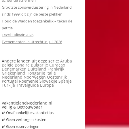
achter de schermen
Grootste zonsverduistering in Nederland
sinds 1999: dit zijn de beste plekken
Houd de Wadden toegankelijk – teken de
petitie
Texel Culinair 2026
Evenementen in Utrecht in juli 2026
Andere landen uit deze serie:
Aruba
België
Bonaire
Bulgarije
Curaçao
Denemarken
Duitsland
Frankrijk
Griekenland
Hongarije
Italië
Nederland
Noorwegen
Oostenrijk
Portugal
Roemenië
Slowakije
Spanje
Turkije
Travelguide Europe
VakantielandNederland.nl
Veilig & Betrouwbaar
✔️ Onafhankelijke vakantietips
✔️ Geen verborgen kosten
✔️ Geen reserveringen