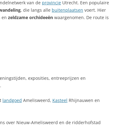
andelnetwerk van de
provincie
Utrecht. Een populaire
wandeling
, die langs alle
buitenplaatsen
voert. Hier
n
en
zeldzame orchideeën
waargenomen. De route is
eningstijden, exposities, entreeprijzen en
.
et
landgoed
Amelisweerd,
Kasteel
Rhijnauwen en
vens over Nieuw-Amelisweerd en de ridderhofstad