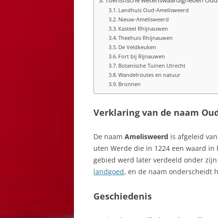
Toeristische wetenswaardigheden Oud
Landhuis Oud-Amelisweerd
Nieuw-Amelisweerd
Kasteel Rhijnauwen
Theehuis Rhijnauwen
De Veldkeuken
Fort bij Rijnauwen
Botanische Tuinen Utrecht
Wandelroutes en natuur
Bronnen
Verklaring van de naam Ou
De naam
Amelisweerd
is afgeleid van
uten Werde die in 1224 een waard in 
gebied werd later verdeeld onder zij
landgoed
, en de naam onderscheidt h
Geschiedenis