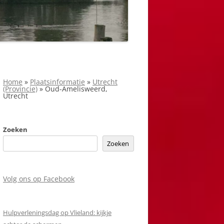
Home
»
Plaatsinformatie
»
Utrecht
(Provincie)
»
Oud-Amelisweerd,
Utrecht
Zoeken
Zoeken
Volg ons op Facebook
Hulpverleningsdag op Vlieland: kijkje