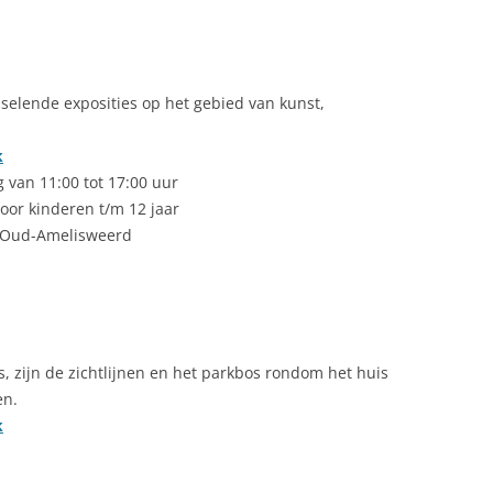
selende exposities op het gebied van kunst,
k
van 11:00 tot 17:00 uur
voor kinderen t/m 12 jaar
te Oud-Amelisweerd
s, zijn de zichtlijnen en het parkbos rondom het huis
en.
k