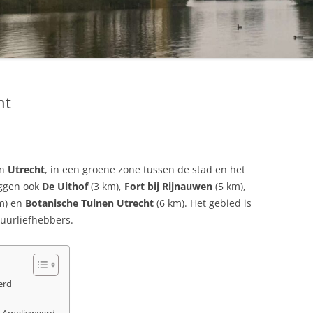
ht
an
Utrecht
, in een groene zone tussen de stad en het
iggen ook
De Uithof
(3 km),
Fort bij Rijnauwen
(5 km),
m) en
Botanische Tuinen Utrecht
(6 km). Het gebied is
tuurliefhebbers.
erd