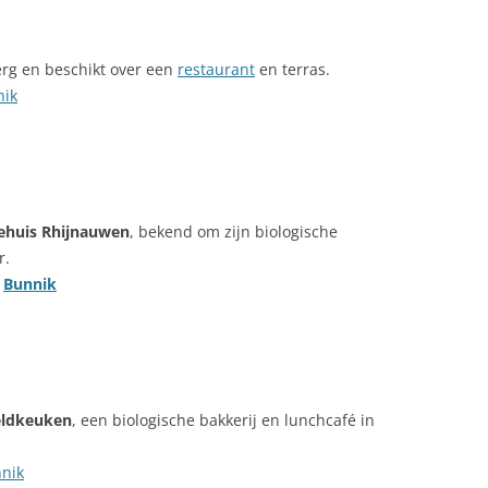
erg en beschikt over een
restaurant
en terras.
nik
ehuis Rhijnauwen
, bekend om zijn biologische
r.
H
Bunnik
eldkeuken
, een biologische bakkerij en lunchcafé in
nik