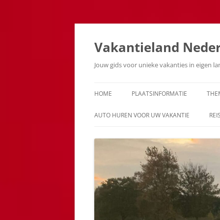
Ga
naar
de
Vakantieland Nede
inhoud
Jouw gids voor unieke vakanties in eigen l
HOME
PLAATSINFORMATIE
THE
AUTO HUREN VOOR UW VAKANTIE
REI