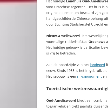
Het huidige
Landhuis Oud-Ameliswe
voor Utrechtse regenten. Het huis is 
originele elementen bewaard zijn gebl
handgeschilderde Chinese behang uit
door Stichting Stadsherstel Utrecht e
Nieuw-Amelisweerd
, iets westelijke
voormalige ridderhofstad
Groenewou
Het huidige gebouw is particulier be
is vrij te betreden.
Aan de noordzijde van het
landgoed
l
eeuw. Sinds 1933 is het in gebruik al
Het gebouw is een
rijksmonument
en 
Toeristische wetenswaardi
Oud-Amelisweerd
biedt een combinat
toegankelijk en trekt jaarlijks duizen