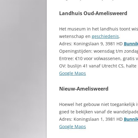
Landhuis Oud-Amelisweerd
Het museum in het landhuis toont wis
wetenschap en
geschiedenis
.
Adres: Koningslaan 9, 3981 HD
Bunni
Openingstijden: woensdag t/m zondag 
Entree: €10 voor volwassenen, gratis 
OV: buslijn 41 vanaf Utrecht CS, hal
Googl
e
Maps
Nieuw-Amelisweerd
Hoewel het gebouw niet toegankelijk i
goed te bekijken vanaf de wandelpad
Adres: Koningslaan 1, 3981 HD
Bunni
Google Maps