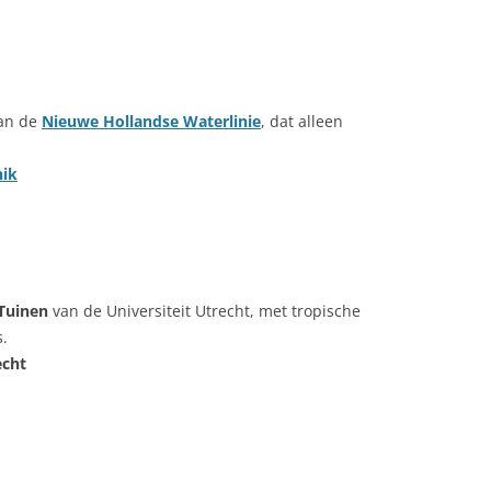
van de
Nieuwe Hollandse Waterlinie
, dat alleen
ik
Tuinen
van de Universiteit Utrecht, met tropische
s.
echt