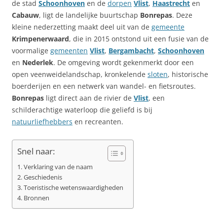
de stad
Schoonhoven
en de
dorpen
Vlist
,
Haastrecht
en
Cabauw
, ligt de landelijke buurtschap
Bonrepas
. Deze
kleine nederzetting maakt deel uit van de
gemeente
Krimpenerwaard
, die in 2015 ontstond uit een fusie van de
voormalige
gemeenten
Vlist
,
Bergambacht
,
Schoonhoven
en
Nederlek
. De omgeving wordt gekenmerkt door een
open veenweidelandschap, kronkelende
sloten
, historische
boerderijen en een netwerk van wandel- en fietsroutes.
Bonrepas
ligt direct aan de rivier de
Vlist
, een
schilderachtige waterloop die geliefd is bij
natuurliefhebbers
en recreanten.
Snel naar:
Verklaring van de naam
Geschiedenis
Toeristische wetenswaardigheden
Bronnen