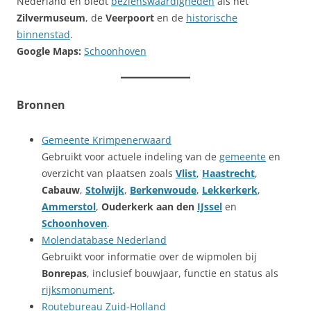
Nederland en biedt
bezienswaardigheden
als het
Zilvermuseum
, de
Veerpoort
en de
historische
binnenstad
.
Google Maps:
Schoonhoven
Bronnen
Gemeente Krimpenerwaard
Gebruikt voor actuele indeling van de
gemeente
en
overzicht van plaatsen zoals
Vlist
,
Haastrecht
,
Cabauw
,
Stolwijk
,
Berkenwoude
,
Lekkerkerk
,
Ammerstol
,
Ouderkerk aan den
IJssel
en
Schoonhoven
.
Molendatabase Nederland
Gebruikt voor informatie over de wipmolen bij
Bonrepas
, inclusief bouwjaar, functie en status als
rijksmonument
.
Routebureau Zuid-Holland