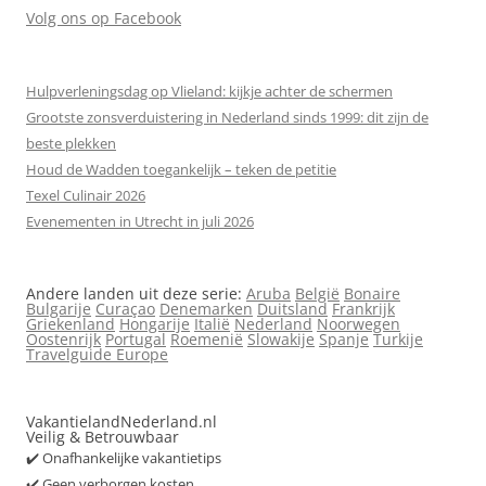
Volg ons op Facebook
Hulpverleningsdag op Vlieland: kijkje achter de schermen
Grootste zonsverduistering in Nederland sinds 1999: dit zijn de
beste plekken
Houd de Wadden toegankelijk – teken de petitie
Texel Culinair 2026
Evenementen in Utrecht in juli 2026
Andere landen uit deze serie:
Aruba
België
Bonaire
Bulgarije
Curaçao
Denemarken
Duitsland
Frankrijk
Griekenland
Hongarije
Italië
Nederland
Noorwegen
Oostenrijk
Portugal
Roemenië
Slowakije
Spanje
Turkije
Travelguide Europe
VakantielandNederland.nl
Veilig & Betrouwbaar
✔️ Onafhankelijke vakantietips
✔️ Geen verborgen kosten