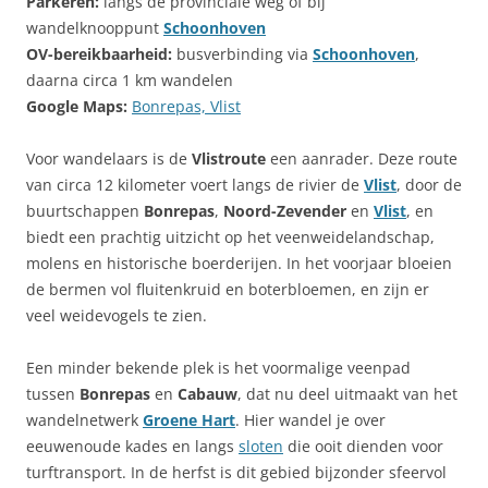
Parkeren:
langs de provinciale weg of bij
wandelknooppunt
Schoonhoven
OV-bereikbaarheid:
busverbinding via
Schoonhoven
,
daarna circa 1 km wandelen
Google Maps:
Bonrepas, Vlist
Voor wandelaars is de
Vlistroute
een aanrader. Deze route
van circa 12 kilometer voert langs de rivier de
Vlist
, door de
buurtschappen
Bonrepas
,
Noord-Zevender
en
Vlist
, en
biedt een prachtig uitzicht op het veenweidelandschap,
molens en historische boerderijen. In het voorjaar bloeien
de bermen vol fluitenkruid en boterbloemen, en zijn er
veel weidevogels te zien.
Een minder bekende plek is het voormalige veenpad
tussen
Bonrepas
en
Cabauw
, dat nu deel uitmaakt van het
wandelnetwerk
Groene Hart
. Hier wandel je over
eeuwenoude kades en langs
sloten
die ooit dienden voor
turftransport. In de herfst is dit gebied bijzonder sfeervol