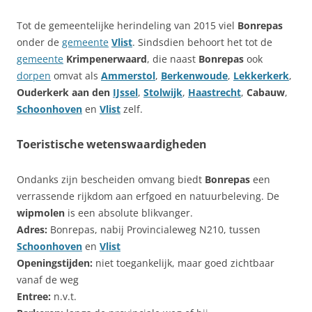
Tot de gemeentelijke herindeling van 2015 viel
Bonrepas
onder de
gemeente
Vlist
. Sindsdien behoort het tot de
gemeente
Krimpenerwaard
, die naast
Bonrepas
ook
dorpen
omvat als
Ammerstol
,
Berkenwoude
,
Lekkerkerk
,
Ouderkerk aan den
IJssel
,
Stolwijk
,
Haastrecht
,
Cabauw
,
Schoonhoven
en
Vlist
zelf.
Toeristische wetenswaardigheden
Ondanks zijn bescheiden omvang biedt
Bonrepas
een
verrassende rijkdom aan erfgoed en natuurbeleving. De
wipmolen
is een absolute blikvanger.
Adres:
Bonrepas, nabij Provincialeweg N210, tussen
Schoonhoven
en
Vlist
Openingstijden:
niet toegankelijk, maar goed zichtbaar
vanaf de weg
Entree:
n.v.t.