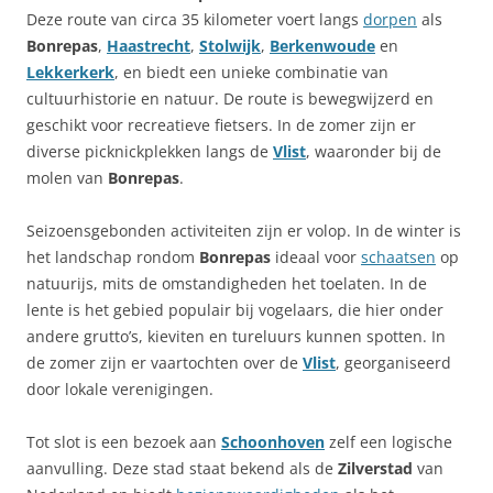
Deze route van circa 35 kilometer voert langs
dorpen
als
Bonrepas
,
Haastrecht
,
Stolwijk
,
Berkenwoude
en
Lekkerkerk
, en biedt een unieke combinatie van
cultuurhistorie en natuur. De route is bewegwijzerd en
geschikt voor recreatieve fietsers. In de zomer zijn er
diverse picknickplekken langs de
Vlist
, waaronder bij de
molen van
Bonrepas
.
Seizoensgebonden activiteiten zijn er volop. In de winter is
het landschap rondom
Bonrepas
ideaal voor
schaatsen
op
natuurijs, mits de omstandigheden het toelaten. In de
lente is het gebied populair bij vogelaars, die hier onder
andere grutto’s, kieviten en tureluurs kunnen spotten. In
de zomer zijn er vaartochten over de
Vlist
, georganiseerd
door lokale verenigingen.
Tot slot is een bezoek aan
Schoonhoven
zelf een logische
aanvulling. Deze stad staat bekend als de
Zilverstad
van