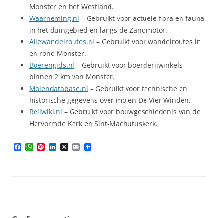
Monster en het Westland.
Waarneming.nl
– Gebruikt voor actuele flora en fauna
in het duingebied en langs de Zandmotor.
Allewandelroutes.nl
– Gebruikt voor wandelroutes in
en rond Monster.
Boerengids.nl
– Gebruikt voor boerderijwinkels
binnen 2 km van Monster.
Molendatabase.nl
– Gebruikt voor technische en
historische gegevens over molen De Vier Winden.
Reliwiki.nl
– Gebruikt voor bouwgeschiedenis van de
Hervormde Kerk en Sint-Machutuskerk.
F
W
P
L
X
E
a
h
i
i
m
c
a
n
n
a
e
t
t
k
i
b
s
e
e
l
o
A
r
d
o
p
e
I
k
p
s
n
t