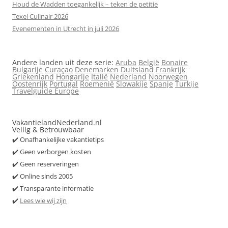
Houd de Wadden toegankelijk – teken de petitie
Texel Culinair 2026
Evenementen in Utrecht in juli 2026
Andere landen uit deze serie:
Aruba
België
Bonaire
Bulgarije
Curaçao
Denemarken
Duitsland
Frankrijk
Griekenland
Hongarije
Italië
Nederland
Noorwegen
Oostenrijk
Portugal
Roemenië
Slowakije
Spanje
Turkije
Travelguide Europe
VakantielandNederland.nl
Veilig & Betrouwbaar
✔️ Onafhankelijke vakantietips
✔️ Geen verborgen kosten
✔️ Geen reserveringen
✔️ Online sinds 2005
✔️ Transparante informatie
✔️
Lees wie wij zijn