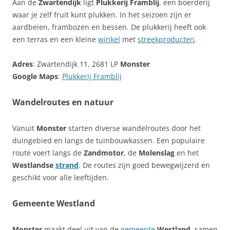
Aan de
Zwartendijk
ligt
Plukkerij Framblij
, een boerderij
waar je zelf fruit kunt plukken. In het seizoen zijn er
aardbeien, frambozen en bessen. De plukkerij heeft ook
een terras en een kleine
winkel
met
streekproducten
.
Adres
: Zwartendijk 11, 2681 LP
Monster
Google Maps
:
Plukkerij Framblij
Wandelroutes en natuur
Vanuit
Monster
starten diverse wandelroutes door het
duingebied en langs de tuinbouwkassen. Een populaire
route voert langs de
Zandmotor
, de
Molenslag
en het
Westlandse
strand
. De routes zijn goed bewegwijzerd en
geschikt voor alle leeftijden.
Gemeente Westland
Monster
maakt deel uit van de
gemeente
Westland
, samen