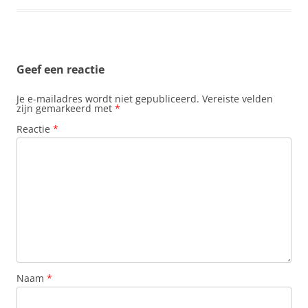
e
t
t
k
i
b
s
e
e
l
o
A
r
d
o
p
e
I
k
p
s
n
t
Geef een reactie
Je e-mailadres wordt niet gepubliceerd.
Vereiste velden
zijn gemarkeerd met
*
Reactie
*
Naam
*