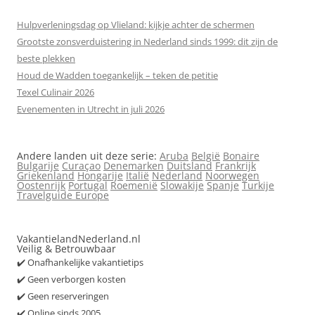
Hulpverleningsdag op Vlieland: kijkje achter de schermen
Grootste zonsverduistering in Nederland sinds 1999: dit zijn de
beste plekken
Houd de Wadden toegankelijk – teken de petitie
Texel Culinair 2026
Evenementen in Utrecht in juli 2026
Andere landen uit deze serie:
Aruba
België
Bonaire
Bulgarije
Curaçao
Denemarken
Duitsland
Frankrijk
Griekenland
Hongarije
Italië
Nederland
Noorwegen
Oostenrijk
Portugal
Roemenië
Slowakije
Spanje
Turkije
Travelguide Europe
VakantielandNederland.nl
Veilig & Betrouwbaar
✔️ Onafhankelijke vakantietips
✔️ Geen verborgen kosten
✔️ Geen reserveringen
✔️ Online sinds 2005