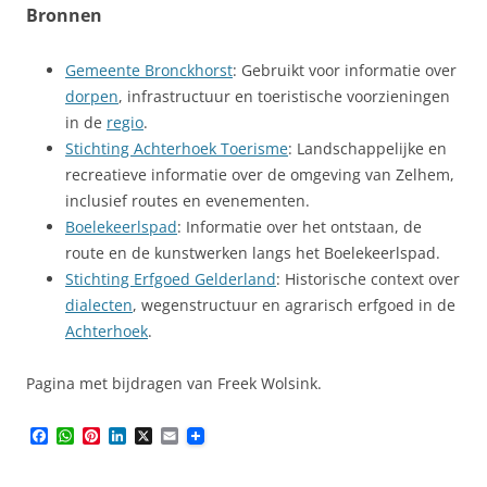
Bronnen
Gemeente Bronckhorst
: Gebruikt voor informatie over
dorpen
, infrastructuur en toeristische voorzieningen
in de
regio
.
Stichting Achterhoek Toerisme
: Landschappelijke en
recreatieve informatie over de omgeving van Zelhem,
inclusief routes en evenementen.
Boelekeerlspad
: Informatie over het ontstaan, de
route en de kunstwerken langs het Boelekeerlspad.
Stichting Erfgoed Gelderland
: Historische context over
dialecten
, wegenstructuur en agrarisch erfgoed in de
Achterhoek
.
Pagina met bijdragen van Freek Wolsink.
F
W
P
L
X
E
a
h
i
i
m
c
a
n
n
a