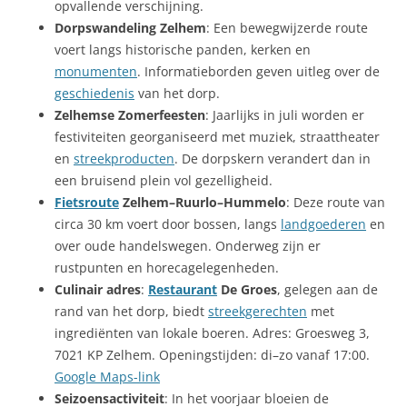
opvallende verschijning.
Dorpswandeling Zelhem
: Een bewegwijzerde route
voert langs historische panden, kerken en
monumenten
. Informatieborden geven uitleg over de
geschiedenis
van het dorp.
Zelhemse Zomerfeesten
: Jaarlijks in juli worden er
festiviteiten georganiseerd met muziek, straattheater
en
streekproducten
. De dorpskern verandert dan in
een bruisend plein vol gezelligheid.
Fietsroute
Zelhem–Ruurlo–Hummelo
: Deze route van
circa 30 km voert door bossen, langs
landgoederen
en
over oude handelswegen. Onderweg zijn er
rustpunten en horecagelegenheden.
Culinair adres
:
Restaurant
De Groes
, gelegen aan de
rand van het dorp, biedt
streekgerechten
met
ingrediënten van lokale boeren. Adres: Groesweg 3,
7021 KP Zelhem. Openingstijden: di–zo vanaf 17:00.
Google Maps-link
Seizoensactiviteit
: In het voorjaar bloeien de