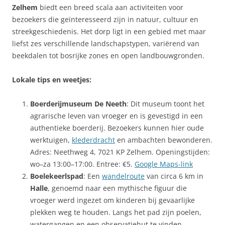
Zelhem
biedt een breed scala aan activiteiten voor
bezoekers die geïnteresseerd zijn in natuur, cultuur en
streekgeschiedenis. Het dorp ligt in een gebied met maar
liefst zes verschillende landschapstypen, variërend van
beekdalen tot bosrijke zones en open landbouwgronden.
Lokale tips en weetjes:
Boerderijmuseum De Neeth
: Dit museum toont het
agrarische leven van vroeger en is gevestigd in een
authentieke boerderij. Bezoekers kunnen hier oude
werktuigen,
klederdracht
en ambachten bewonderen.
Adres: Neethweg 4, 7021 KP Zelhem. Openingstijden:
wo–za 13:00–17:00. Entree: €5.
Google Maps-link
Boelekeerlspad
: Een
wandelroute
van circa 6 km in
Halle
, genoemd naar een mythische figuur die
vroeger werd ingezet om kinderen bij gevaarlijke
plekken weg te houden. Langs het pad zijn poelen,
watergangen en een observatiehut te vinden.