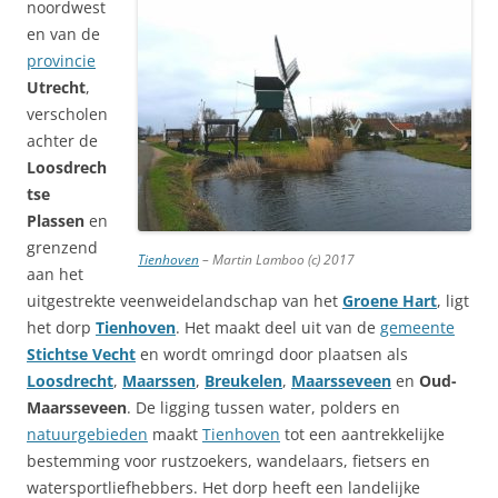
noordwest
en van de
provincie
Utrecht
,
verscholen
achter de
Loosdrech
tse
Plassen
en
grenzend
Tienhoven
– Martin Lamboo (c) 2017
aan het
uitgestrekte veenweidelandschap van het
Groene Hart
, ligt
het dorp
Tienhoven
. Het maakt deel uit van de
gemeente
Stichtse Vecht
en wordt omringd door plaatsen als
Loosdrecht
,
Maarssen
,
Breukelen
,
Maarsseveen
en
Oud-
Maarsseveen
. De ligging tussen water, polders en
natuurgebieden
maakt
Tienhoven
tot een aantrekkelijke
bestemming voor rustzoekers, wandelaars, fietsers en
watersportliefhebbers. Het dorp heeft een landelijke