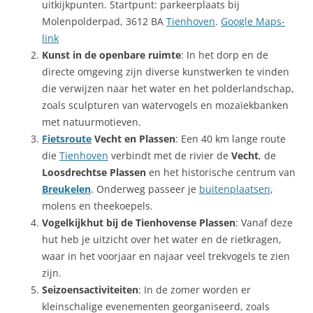
uitkijkpunten. Startpunt: parkeerplaats bij
Molenpolderpad, 3612 BA
Tienhoven
.
Google Maps-
link
Kunst in de openbare ruimte
: In het dorp en de
directe omgeving zijn diverse kunstwerken te vinden
die verwijzen naar het water en het polderlandschap,
zoals sculpturen van watervogels en mozaïekbanken
met natuurmotieven.
Fietsroute
Vecht en Plassen
: Een 40 km lange route
die
Tienhoven
verbindt met de rivier de
Vecht
, de
Loosdrechtse Plassen
en het historische centrum van
Breukelen
. Onderweg passeer je
buitenplaatsen
,
molens en theekoepels.
Vogelkijkhut bij de Tienhovense Plassen
: Vanaf deze
hut heb je uitzicht over het water en de rietkragen,
waar in het voorjaar en najaar veel trekvogels te zien
zijn.
Seizoensactiviteiten
: In de zomer worden er
kleinschalige evenementen georganiseerd, zoals