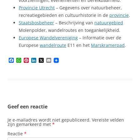
voorzieningen, evenementen en bereikbaarheid.
Provincie Utrecht
– Gegevens over natuurbeheer,
recreatiegebieden en cultuurhistorie in de
provincie
.
Staatsbosbeheer
– Beschrijving van
natuurgebied
Molenpolder, wandelroutes en toegankelijkheid.
Europese Wandelvereniging
– Informatie over de
Europese
wandelroute
E11 en het
Marskramerpad
.
F
W
P
L
X
E
a
h
i
i
m
c
a
n
n
a
e
t
t
k
i
b
s
e
e
l
o
A
r
d
o
p
e
I
k
p
s
n
t
Geef een reactie
Je e-mailadres wordt niet gepubliceerd.
Vereiste velden
zijn gemarkeerd met
*
Reactie
*