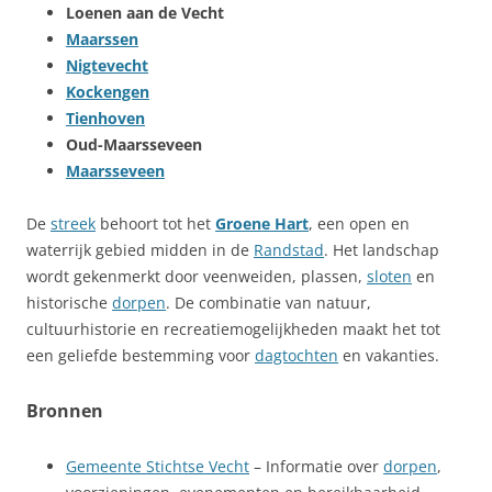
Loenen aan de Vecht
Maarssen
Nigtevecht
Kockengen
Tienhoven
Oud-Maarsseveen
Maarsseveen
De
streek
behoort tot het
Groene Hart
, een open en
waterrijk gebied midden in de
Randstad
. Het landschap
wordt gekenmerkt door veenweiden, plassen,
sloten
en
historische
dorpen
. De combinatie van natuur,
cultuurhistorie en recreatiemogelijkheden maakt het tot
een geliefde bestemming voor
dagtochten
en vakanties.
Bronnen
Gemeente Stichtse Vecht
– Informatie over
dorpen
,