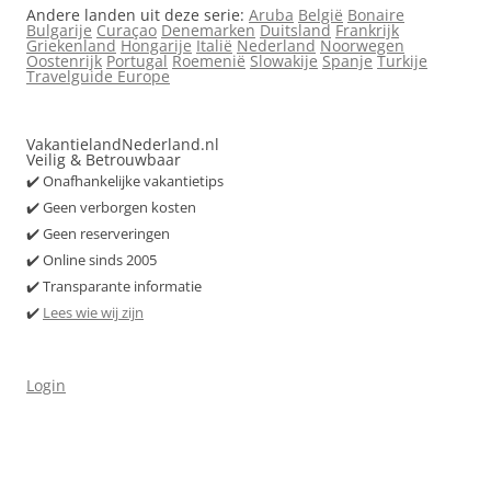
Andere landen uit deze serie:
Aruba
België
Bonaire
Bulgarije
Curaçao
Denemarken
Duitsland
Frankrijk
Griekenland
Hongarije
Italië
Nederland
Noorwegen
Oostenrijk
Portugal
Roemenië
Slowakije
Spanje
Turkije
Travelguide Europe
VakantielandNederland.nl
Veilig & Betrouwbaar
✔️ Onafhankelijke vakantietips
✔️ Geen verborgen kosten
✔️ Geen reserveringen
✔️ Online sinds 2005
✔️ Transparante informatie
✔️
Lees wie wij zijn
Login