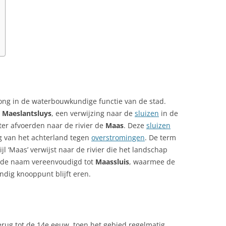
ong in de waterbouwkundige functie van de stad.
g
Maeslantsluys
, een verwijzing naar de
sluizen
in de
ter afvoerden naar de rivier de
Maas
. Deze
sluizen
g van het achterland tegen
overstromingen
. De term
ijl ‘Maas’ verwijst naar de rivier die het landschap
 de naam vereenvoudigd tot
Maassluis
, waarmee de
dig knooppunt blijft eren.
erug tot de 14e eeuw, toen het gebied regelmatig