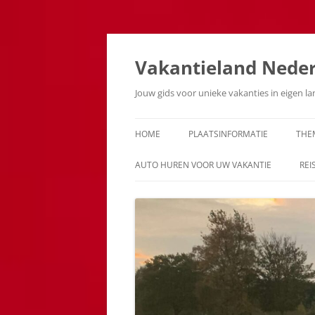
Ga
naar
de
Vakantieland Nede
inhoud
Jouw gids voor unieke vakanties in eigen l
HOME
PLAATSINFORMATIE
THE
AUTO HUREN VOOR UW VAKANTIE
REI