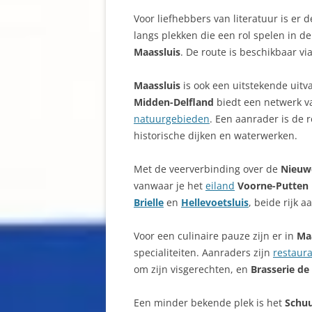
Voor liefhebbers van literatuur is er 
langs plekken die een rol spelen in d
Maassluis
. De route is beschikbaar vi
Maassluis
is ook een uitstekende uitv
Midden-Delfland
biedt een netwerk va
natuurgebieden
. Een aanrader is de 
historische dijken en waterwerken.
Met de veerverbinding over de
Nieuw
vanwaar je het
eiland
Voorne-Putten
Brielle
en
Hellevoetsluis
, beide rijk a
Voor een culinaire pauze zijn er in
Ma
specialiteiten. Aanraders zijn
restaur
om zijn visgerechten, en
Brasserie de
Een minder bekende plek is het
Schuu