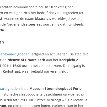
 brachten economische bloei. In 1872 kreeg het
n en vestigde zich het bedrijf dat zou uitgroeien tot
st
, waarmee de naam
Maassluis
wereldwijd bekend
 de Nederlandse zeesleepvaart en is dat nog steeds
ie
.
en
ienswaardigheden
, erfgoed en activiteiten. De stad telt
er de
Nieuwe of Groote Kerk
aan het
Kerkplein 2
,
:00 tot 16:00 uur in het zomerseizoen. De toegang is
en
Kerkstraat
, waar betaald parkeren geldt.
aardigheden
is de
Museum Stoomsleepboot Furie
,
 historische sleepboot is te bezichtigen op woensdag
n 10:00 tot 17:00 uur. Entree bedraagt €3. De locatie is
trum
, op circa 10 minuten lopen. Parkeren kan in het