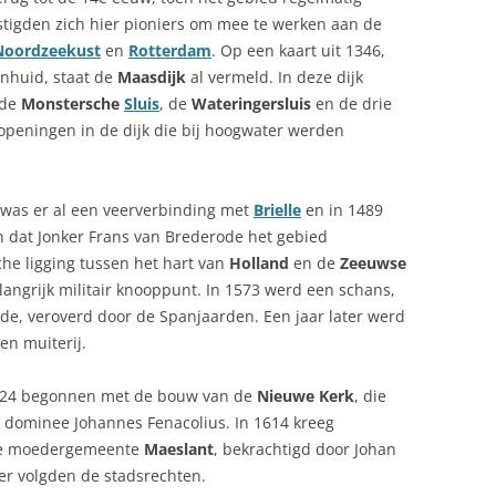
stigden zich hier pioniers om mee te werken aan de
Noordzeekust
en
Rotterdam
. Op een kaart uit 1346,
nhuid, staat de
Maasdijk
al vermeld. In deze dijk
 de
Monstersche
Sluis
, de
Wateringersluis
en de drie
 openingen in de dijk die bij hoogwater werden
5 was er al een veerverbinding met
Brielle
en in 1489
dat Jonker Frans van Brederode het gebied
he ligging tussen het hart van
Holland
en de
Zeeuwse
langrijk militair knooppunt. In 1573 werd een schans,
e, veroverd door de Spanjaarden. Een jaar later werd
en muiterij.
624 begonnen met de bouw van de
Nieuwe Kerk
, die
 dominee Johannes Fenacolius. In 1614 kreeg
 de moedergemeente
Maeslant
, bekrachtigd door Johan
er volgden de stadsrechten.