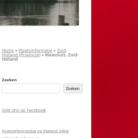
Home
»
Plaatsinformatie
»
Zuid
Holland (Provincie)
»
Maassluis, Zuid-
Holland
Zoeken
Zoeken
Volg ons op Facebook
Hulpverleningsdag op Vlieland: kijkje