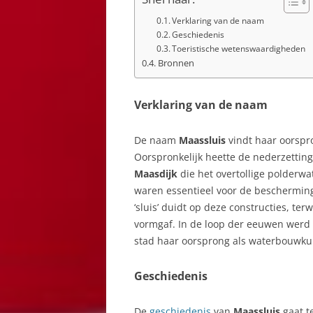
Verklaring van de naam
Geschiedenis
Toeristische wetenswaardigheden
Bronnen
Verklaring van de naam
De naam
Maassluis
vindt haar oorspr
Oorspronkelijk heette de nederzettin
Maasdijk
die het overtollige polderwa
waren essentieel voor de beschermin
‘sluis’ duidt op deze constructies, terw
vormgaf. In de loop der eeuwen werd
stad haar oorsprong als waterbouwkun
Geschiedenis
De
geschiedenis
van
Maassluis
gaat t