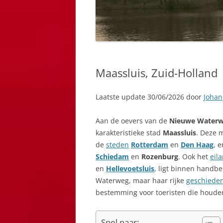
Maassluis, Zuid-Holland
Laatste update 30/06/2026 door
Johan
Aan de oevers van de
Nieuwe Water
karakteristieke stad
Maassluis
. Deze 
de
steden
Rotterdam
en
Den Haag
, 
Schiedam
en
Rozenburg
. Ook het
eil
en
Hellevoetsluis
, ligt binnen handbe
Waterweg, maar haar rijke
geschieden
bestemming voor toeristen die houden
Snel naar: