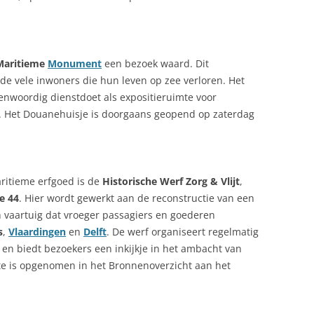
Maritieme
Monument
een bezoek waard. Dit
de vele inwoners die hun leven op zee verloren. Het
genwoordig dienstdoet als expositieruimte voor
s. Het Douanehuisje is doorgaans geopend op zaterdag
ritieme erfgoed is de
Historische Werf Zorg & Vlijt
,
e 44
. Hier wordt gewerkt aan de reconstructie van een
ch vaartuig dat vroeger passagiers en goederen
s
,
Vlaardingen
en
Delft
. De werf organiseert regelmatig
en biedt bezoekers een inkijkje in het ambacht van
te is opgenomen in het Bronnenoverzicht aan het