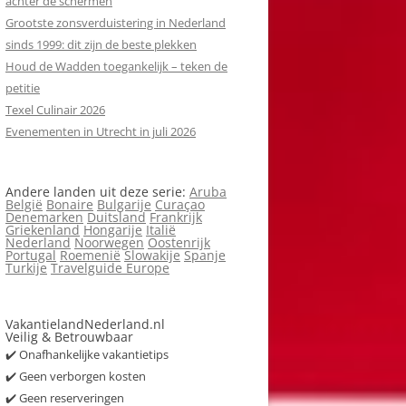
achter de schermen
Grootste zonsverduistering in Nederland
sinds 1999: dit zijn de beste plekken
Houd de Wadden toegankelijk – teken de
petitie
Texel Culinair 2026
Evenementen in Utrecht in juli 2026
Andere landen uit deze serie:
Aruba
België
Bonaire
Bulgarije
Curaçao
Denemarken
Duitsland
Frankrijk
Griekenland
Hongarije
Italië
Nederland
Noorwegen
Oostenrijk
Portugal
Roemenië
Slowakije
Spanje
Turkije
Travelguide Europe
VakantielandNederland.nl
Veilig & Betrouwbaar
✔️ Onafhankelijke vakantietips
✔️ Geen verborgen kosten
✔️ Geen reserveringen