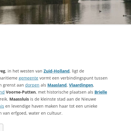
weg
, in het westen van
Zuid-Holland
, ligt de
maritieme
gemeente
vormt een verbindingspunt tussen
en grenst aan
dorpen
als
Maasland
,
Vlaardingen
,
and
Voorne-Putten
, met historische plaatsen als
Brielle
reik.
Maassluis
is de kleinste stad aan de Nieuwe
is
en levendige haven maken haar tot een unieke
 van erfgoed, water en cultuur.