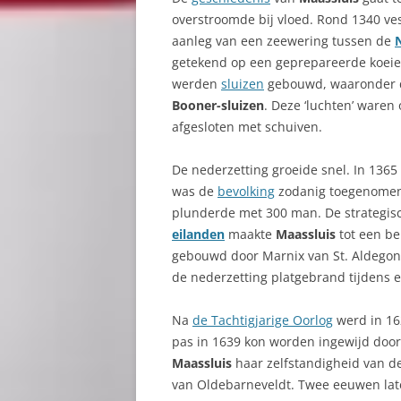
overstroomde bij vloed. Rond 1340 ve
aanleg van een zeewering tussen de
getekend op een geprepareerde koeie
werden
sluizen
gebouwd, waaronder
Booner-sluizen
. Deze ‘luchten’ waren
afgesloten met schuiven.
De nederzetting groeide snel. In 136
was de
bevolking
zodanig toegenomen 
plunderde met 300 man. De strategisc
eilanden
maakte
Maassluis
tot een be
gebouwd door Marnix van St. Aldegond
de nederzetting platgebrand tijdens e
Na
de Tachtigjarige Oorlog
werd in 1
pas in 1639 kon worden ingewijd door
Maassluis
haar zelfstandigheid van
van Oldebarneveldt. Twee eeuwen lat