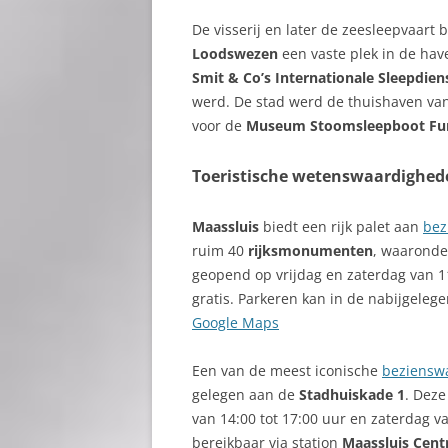
De visserij en later de zeesleepvaart
Loodswezen
een vaste plek in de have
Smit & Co’s Internationale Sleepdien
werd. De stad werd de thuishaven van
voor de
Museum Stoomsleepboot Fur
Toeristische wetenswaardighed
Maassluis
biedt een rijk palet aan
bez
ruim 40
rijksmonumenten
, waarond
geopend op vrijdag en zaterdag van 11
gratis. Parkeren kan in de nabijgeleg
Google Maps
Een van de meest iconische
beziensw
gelegen aan de
Stadhuiskade 1
. Deze
van 14:00 tot 17:00 uur en zaterdag va
bereikbaar via station
Maassluis Cen