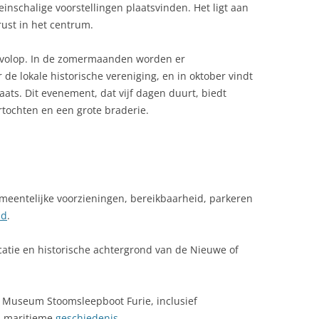
einschalige voorstellingen plaatsvinden. Het ligt aan
rust in het centrum.
r volop. In de zomermaanden worden er
e lokale historische vereniging, en in oktober vindt
aats. Dit evenement, dat vijf dagen duurt, biedt
tochten en een grote braderie.
emeentelijke voorzieningen, bereikbaarheid, parkeren
nd
.
catie en historische achtergrond van de Nieuwe of
e Museum Stoomsleepboot Furie, inclusief
n maritieme
geschiedenis
.