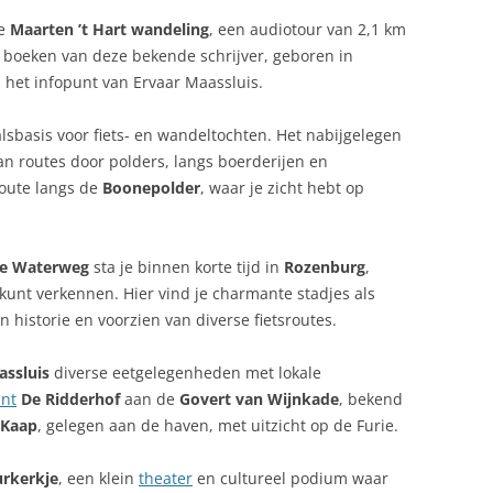
de
Maarten ’t Hart wandeling
, een audiotour van 2,1 km
e boeken van deze bekende schrijver, geboren in
a het infopunt van Ervaar Maassluis.
alsbasis voor fiets- en wandeltochten. Het nabijgelegen
n routes door polders, langs boerderijen en
route langs de
Boonepolder
, waar je zicht hebt op
e Waterweg
sta je binnen korte tijd in
Rozenburg
,
kunt verkennen. Hier vind je charmante stadjes als
an historie en voorzien van diverse fietsroutes.
assluis
diverse eetgelegenheden met lokale
ant
De Ridderhof
aan de
Govert van Wijnkade
, bekend
 Kaap
, gelegen aan de haven, met uitzicht op de Furie.
rkerkje
, een klein
theater
en cultureel podium waar