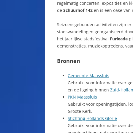
regelmatig concerten, exposities en kl
de
Schuurhof 142
en is een oase van 
Seizoensgebonden activiteiten zijn e
stadswandelingen georganiseerd door d
het jaarlijkse stadsfestival
Furieade
pl
demonstraties, muziekoptredens, vaar
Bronnen
Gemeente Maassluis
Gebruikt voor informatie over g
en de ligging binnen
Zuid-Holla
PKN Maassluis
Gebruikt voor openingstijden, lo
Groote Kerk.
Stichting Hollands Glorie
Gebruikt voor informatie over d
openingstijden, entreeprijzen e