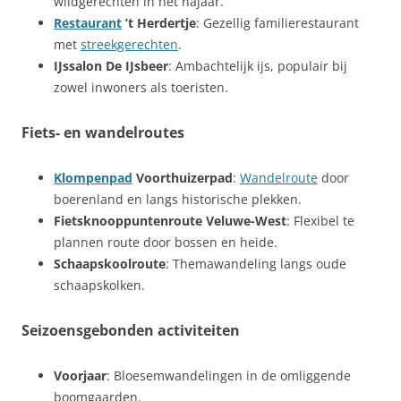
wildgerechten in het najaar.
Restaurant
’t Herdertje
: Gezellig familierestaurant
met
streekgerechten
.
IJssalon De IJsbeer
: Ambachtelijk ijs, populair bij
zowel inwoners als toeristen.
Fiets- en wandelroutes
Klompenpad
Voorthuizerpad
:
Wandelroute
door
boerenland en langs historische plekken.
Fietsknooppuntenroute Veluwe-West
: Flexibel te
plannen route door bossen en heide.
Schaapskoolroute
: Themawandeling langs oude
schaapskolken.
Seizoensgebonden activiteiten
Voorjaar
: Bloesemwandelingen in de omliggende
boomgaarden.