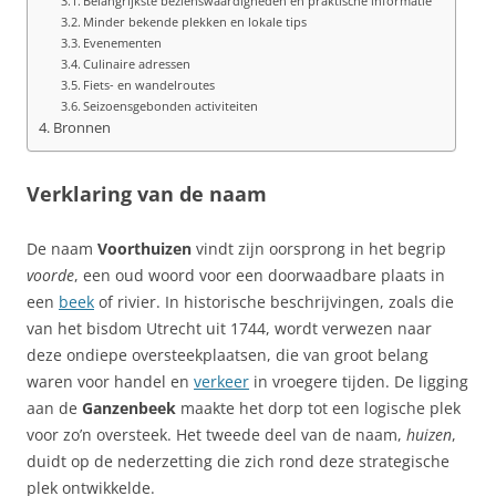
Belangrijkste bezienswaardigheden en praktische informatie
Minder bekende plekken en lokale tips
Evenementen
Culinaire adressen
Fiets- en wandelroutes
Seizoensgebonden activiteiten
Bronnen
Verklaring van de naam
De naam
Voorthuizen
vindt zijn oorsprong in het begrip
voorde
, een oud woord voor een doorwaadbare plaats in
een
beek
of rivier. In historische beschrijvingen, zoals die
van het bisdom Utrecht uit 1744, wordt verwezen naar
deze ondiepe oversteekplaatsen, die van groot belang
waren voor handel en
verkeer
in vroegere tijden. De ligging
aan de
Ganzenbeek
maakte het dorp tot een logische plek
voor zo’n oversteek. Het tweede deel van de naam,
huizen
,
duidt op de nederzetting die zich rond deze strategische
plek ontwikkelde.