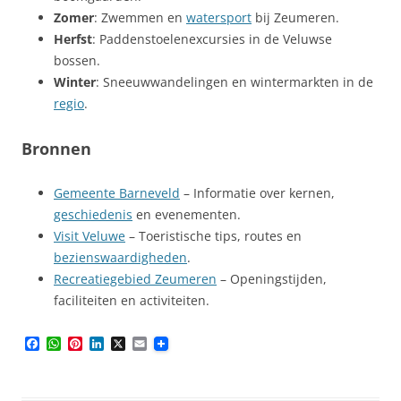
Zomer
: Zwemmen en
watersport
bij Zeumeren.
Herfst
: Paddenstoelenexcursies in de Veluwse
bossen.
Winter
: Sneeuwwandelingen en wintermarkten in de
regio
.
Bronnen
Gemeente Barneveld
– Informatie over kernen,
geschiedenis
en evenementen.
Visit Veluwe
– Toeristische tips, routes en
bezienswaardigheden
.
Recreatiegebied Zeumeren
– Openingstijden,
faciliteiten en activiteiten.
F
W
P
L
X
E
a
h
i
i
m
c
a
n
n
a
e
t
t
k
i