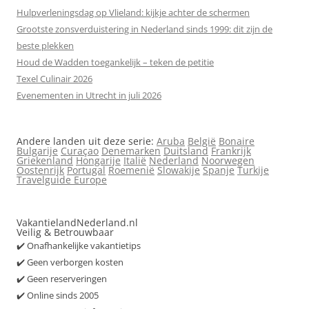
Hulpverleningsdag op Vlieland: kijkje achter de schermen
Grootste zonsverduistering in Nederland sinds 1999: dit zijn de
beste plekken
Houd de Wadden toegankelijk – teken de petitie
Texel Culinair 2026
Evenementen in Utrecht in juli 2026
Andere landen uit deze serie:
Aruba
België
Bonaire
Bulgarije
Curaçao
Denemarken
Duitsland
Frankrijk
Griekenland
Hongarije
Italië
Nederland
Noorwegen
Oostenrijk
Portugal
Roemenië
Slowakije
Spanje
Turkije
Travelguide Europe
VakantielandNederland.nl
Veilig & Betrouwbaar
✔️ Onafhankelijke vakantietips
✔️ Geen verborgen kosten
✔️ Geen reserveringen
✔️ Online sinds 2005