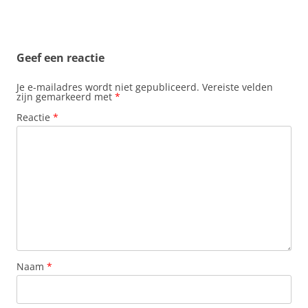
b
s
e
e
l
o
A
r
d
o
p
e
I
k
p
s
n
t
Geef een reactie
Je e-mailadres wordt niet gepubliceerd.
Vereiste velden
zijn gemarkeerd met
*
Reactie
*
Naam
*