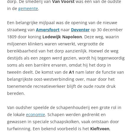
dorp. De smederij van
Van Voorst
was één van de oudste
in de
gemeente
.
Een belangrijke mijlpaal was de opening van de nieuwe
straatweg van
Amersfoort
naar
Deventer
op 30 december
1809 door koning
Lodewijk Napoleon
. Deze weg, waarin
miljoenen klinkers waren verwerkt, vergrootte de
bereikbaarheid van het dorp aanzienlijk. Hoewel de weg
destijds als een zegen werd gezien, wordt hij tegenwoordig
soms als een barrière ervaren, omdat hij het dorp in
tweeën deelt. De komst van de
A1
nam later de functie van
belangrijkste oost-westverbinding over, maar door het
toenemende recreatieverkeer blijft de oude route druk
bereden.
Van oudsher speelde de schapenhouderij een grote rol in
de lokale
economie
. Schapen werden gedrenkt en
gewassen in speciale schaapskolken, vaak ontstaan door
turfwinning. Een bekend voorbeeld is het
Kieftveen
,